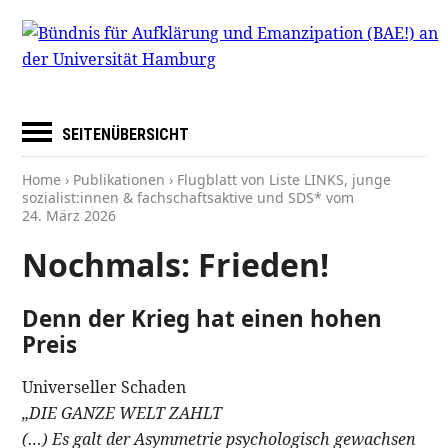
SEITENÜBERSICHT
Home
›
Publikationen
› Flugblatt von Liste LINKS, junge
sozialist:innen & fachschaftsaktive und SDS* vom
24. März 2026
Nochmals: Frieden!
Denn der Krieg hat einen hohen
Preis
Universeller Schaden
„DIE GANZE WELT ZAHLT
(…) Es galt der Asymmetrie psychologisch gewachsen