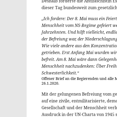
Deshalb forderte die Antifaschistin 
dieser Tag bundesweit zum gesetzlic
„Ich fordere: Der 8. Mai muss ein Feie
Menschheit vom NS-Regime gefeiert werd
Jahrzehnten. Und hilft vielleicht, endl
der Befreiung war, der Niederschlagun
Wie viele andere aus den Konzentrati
getrieben. Erst Anfang Mai wurden wi
befreit. Am 8. Mai wäre dann Gelegenh
Menschheit nachzudenken: Über Freihei
Schwesterlichkeit.“
Offener Brief an die Regierenden und alle 
26.1.2020.
Mit der gelungenen Befreiung vom g
auf eine zivile, entmilitarisierte, de
Gesellschaft und der Menschheit ver
Ausdruck in der UN-Charta von 1945 