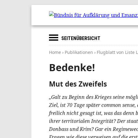
SEITENÜBERSICHT
Home
›
Publikationen
› Flugblatt von Liste
Bedenke!
Mut des Zweifels
„Galt zu Beginn des Krieges seine mögl
Ziel, ist 70 Tage später common sense,
freilich nicht gesagt ist, was das denn
ihrer territorialen Integrität? Der st
Donbass und Krim? Gar ein Regimewech
Fragen wie diese verweisen auf die ers