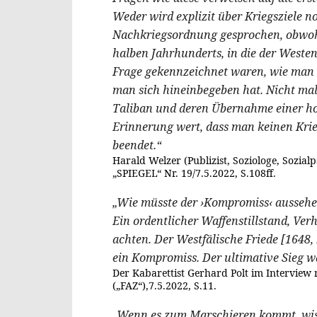
Weder wird explizit über Kriegsziele n
Nachkriegsordnung gesprochen, obwohl
halben Jahrhunderts, in die der Weste
Frage gekennzeichnet waren, wie man
man sich hineinbegeben hat. Nicht mal
Taliban und deren Übernahme einer h
Erinnerung wert, dass man keinen Krie
beendet.“
Harald Welzer (Publizist, Soziologe, Sozial
„SPIEGEL“ Nr. 19/7.5.2022, S.108ff.
„Wie müsste der ›Kompromiss‹ aussehen
Ein ordentlicher Waffenstillstand, Ve
achten. Der Westfälische Friede [1648
ein Kompromiss. Der ultimative Sieg wä
Der Kabarettist Gerhard Polt im Interview 
(„FAZ“),7.5.2022, S.11.
„Wenn es zum Marschieren kommt, wiss