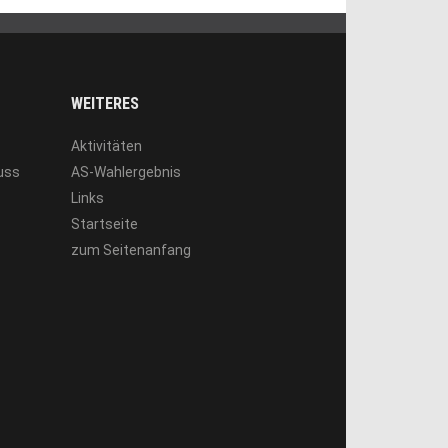
WEITERES
Aktivitäten
luss
AS-Wahlergebnis
Links
Startseite
zum Seitenanfang