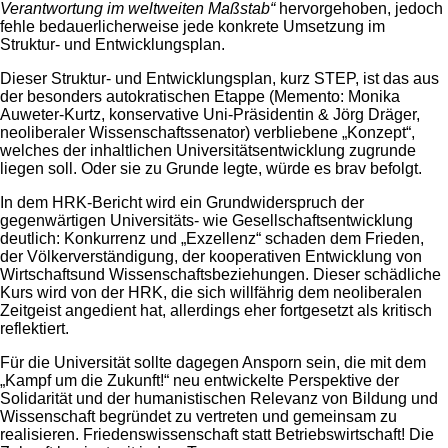
Verantwortung im weltweiten Maßstab“
hervorgehoben, jedoch
fehle bedauerlicherweise jede konkrete Umsetzung im
Struktur- und Entwicklungsplan.
Dieser Struktur- und Entwicklungsplan, kurz STEP, ist das aus
der besonders autokratischen Etappe (Memento: Monika
Auweter-Kurtz, konservative Uni-Präsidentin & Jörg Dräger,
neoliberaler Wissenschaftssenator) verbliebene „Konzept“,
welches der inhaltlichen Universitätsentwicklung zugrunde
liegen soll. Oder sie zu Grunde legte, würde es brav befolgt.
In dem HRK-Bericht wird ein Grundwiderspruch der
gegenwärtigen Universitäts- wie Gesellschaftsentwicklung
deutlich: Konkurrenz und „Exzellenz“ schaden dem Frieden,
der Völkerverständigung, der kooperativen Entwicklung von
Wirtschaftsund Wissenschaftsbeziehungen. Dieser schädliche
Kurs wird von der HRK, die sich willfährig dem neoliberalen
Zeitgeist angedient hat, allerdings eher fortgesetzt als kritisch
reflektiert.
Für die Universität sollte dagegen Ansporn sein, die mit dem
„Kampf um die Zukunft!“ neu entwickelte Perspektive der
Solidarität und der humanistischen Relevanz von Bildung und
Wissenschaft begründet zu vertreten und gemeinsam zu
realisieren. Friedenswissenschaft statt Betriebswirtschaft! Die