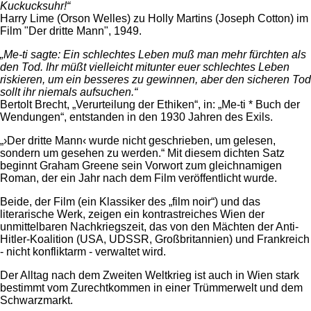
Kuckucksuhr!“
Harry Lime (Orson Welles) zu Holly Martins (Joseph Cotton) im
Film "Der dritte Mann", 1949.
„Me-ti sagte: Ein schlechtes Leben muß man mehr fürchten als
den Tod. Ihr müßt vielleicht mitunter euer schlechtes Leben
riskieren, um ein besseres zu gewinnen, aber den sicheren Tod
sollt ihr niemals aufsuchen.“
Bertolt Brecht, „Verurteilung der Ethiken“, in: „Me-ti * Buch der
Wendungen“, entstanden in den 1930 Jahren des Exils.
„›Der dritte Mann‹ wurde nicht geschrieben, um gelesen,
sondern um gesehen zu werden.“ Mit diesem dichten Satz
beginnt Graham Greene sein Vorwort zum gleichnamigen
Roman, der ein Jahr nach dem Film veröffentlicht wurde.
Beide, der Film (ein Klassiker des „film noir“) und das
literarische Werk, zeigen ein kontrastreiches Wien der
unmittelbaren Nachkriegszeit, das von den Mächten der Anti-
Hitler-Koalition (USA, UDSSR, Großbritannien) und Frankreich
- nicht konfliktarm - verwaltet wird.
Der Alltag nach dem Zweiten Weltkrieg ist auch in Wien stark
bestimmt vom Zurechtkommen in einer Trümmerwelt und dem
Schwarzmarkt.