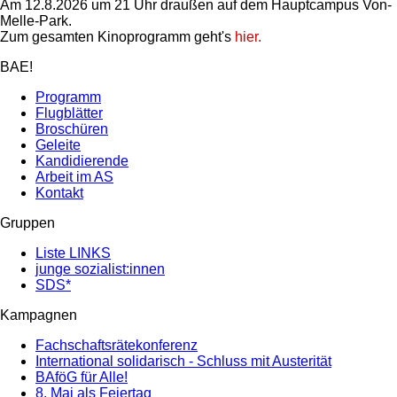
Am 12.8.2026 um 21 Uhr draußen auf dem Hauptcampus Von-
Melle-Park.
Zum gesamten Kinoprogramm geht's
hier.
BAE!
Programm
Flugblätter
Broschüren
Geleite
Kandidierende
Arbeit im AS
Kontakt
Gruppen
Liste LINKS
junge sozialist:innen
SDS*
Kampagnen
Fachschaftsrätekonferenz
International solidarisch - Schluss mit Austerität
BAföG für Alle!
8. Mai als Feiertag