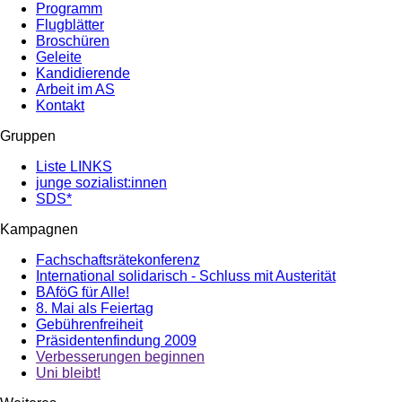
Programm
Flugblätter
Broschüren
Geleite
Kandidierende
Arbeit im AS
Kontakt
Gruppen
Liste LINKS
junge sozialist:innen
SDS*
Kampagnen
Fachschaftsrätekonferenz
International solidarisch - Schluss mit Austerität
BAföG für Alle!
8. Mai als Feiertag
Gebührenfreiheit
Präsidentenfindung 2009
Verbesserungen beginnen
Uni bleibt!