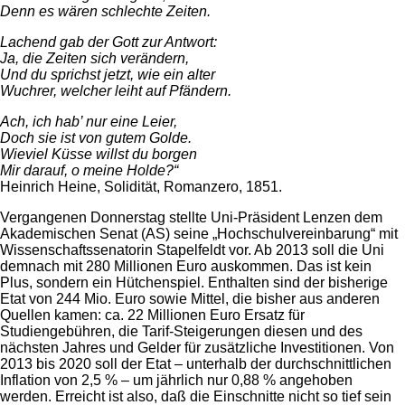
Denn es wären schlechte Zeiten.
Lachend gab der Gott zur Antwort:
Ja, die Zeiten sich verändern,
Und du sprichst jetzt, wie ein alter
Wuchrer, welcher leiht auf Pfändern.
Ach, ich hab’ nur eine Leier,
Doch sie ist von gutem Golde.
Wieviel Küsse willst du borgen
Mir darauf, o meine Holde?“
Heinrich Heine, Solidität, Romanzero, 1851.
Vergangenen Donnerstag stellte Uni-Präsident Lenzen dem
Akademischen Senat (AS) seine „Hochschulvereinbarung“ mit
Wissenschaftssenatorin Stapelfeldt vor. Ab 2013 soll die Uni
demnach mit 280 Millionen Euro auskommen. Das ist kein
Plus, sondern ein Hütchenspiel. Enthalten sind der bisherige
Etat von 244 Mio. Euro sowie Mittel, die bisher aus anderen
Quellen kamen: ca. 22 Millionen Euro Ersatz für
Studiengebühren, die Tarif-Steigerungen diesen und des
nächsten Jahres und Gelder für zusätzliche Investitionen. Von
2013 bis 2020 soll der Etat – unterhalb der durchschnittlichen
Inflation von 2,5 % – um jährlich nur 0,88 % angehoben
werden. Erreicht ist also, daß die Einschnitte nicht so tief sein