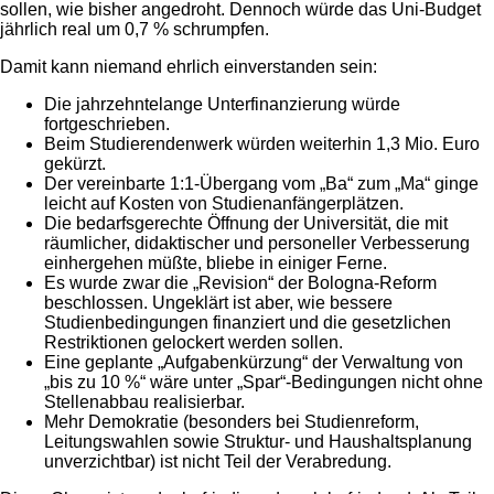
sollen, wie bisher angedroht. Dennoch würde das Uni-Budget
jährlich real um 0,7 % schrumpfen.
Damit kann niemand ehrlich einverstanden sein:
Die jahrzehntelange Unterfinanzierung würde
fortgeschrieben.
Beim Studierendenwerk würden weiterhin 1,3 Mio. Euro
gekürzt.
Der vereinbarte 1:1-Übergang vom „Ba“ zum „Ma“ ginge
leicht auf Kosten von Studienanfängerplätzen.
Die bedarfsgerechte Öffnung der Universität, die mit
räumlicher, didaktischer und personeller Verbesserung
einhergehen müßte, bliebe in einiger Ferne.
Es wurde zwar die „Revision“ der Bologna-Reform
beschlossen. Ungeklärt ist aber, wie bessere
Studienbedingungen finanziert und die gesetzlichen
Restriktionen gelockert werden sollen.
Eine geplante „Aufgabenkürzung“ der Verwaltung von
„bis zu 10 %“ wäre unter „Spar“-Bedingungen nicht ohne
Stellenabbau realisierbar.
Mehr Demokratie (besonders bei Studienreform,
Leitungswahlen sowie Struktur- und Haushaltsplanung
unverzichtbar) ist nicht Teil der Verabredung.