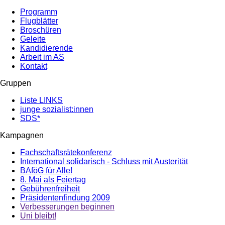
Programm
Flugblätter
Broschüren
Geleite
Kandidierende
Arbeit im AS
Kontakt
Gruppen
Liste LINKS
junge sozialist:innen
SDS*
Kampagnen
Fachschaftsrätekonferenz
International solidarisch - Schluss mit Austerität
BAföG für Alle!
8. Mai als Feiertag
Gebührenfreiheit
Präsidentenfindung 2009
Verbesserungen beginnen
Uni bleibt!