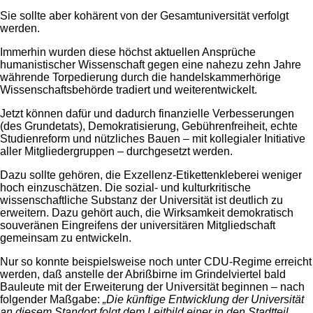
Sie sollte aber kohärent von der Gesamtuniversität verfolgt
werden.
Immerhin wurden diese höchst aktuellen Ansprüche
humanistischer Wissenschaft gegen eine nahezu zehn Jahre
währende Torpedierung durch die handelskammerhörige
Wissenschaftsbehörde tradiert und weiterentwickelt.
Jetzt können dafür und dadurch finanzielle Verbesserungen
(des Grundetats), Demokratisierung, Gebührenfreiheit, echte
Studienreform und nützliches Bauen – mit kollegialer Initiative
aller Mitgliedergruppen – durchgesetzt werden.
Dazu sollte gehören, die Exzellenz-Etikettenkleberei weniger
hoch einzuschätzen. Die sozial- und kulturkritische
wissenschaftliche Substanz der Universität ist deutlich zu
erweitern. Dazu gehört auch, die Wirksamkeit demokratisch
souveränen Eingreifens der universitären Mitgliedschaft
gemeinsam zu entwickeln.
Nur so konnte beispielsweise noch unter CDU-Regime erreicht
werden, daß anstelle der Abrißbirne im Grindelviertel bald
Bauleute mit der Erweiterung der Universität beginnen – nach
folgender Maßgabe:
„Die künftige Entwicklung der Universität
an diesem Standort folgt dem Leitbild einer in den Stadtteil