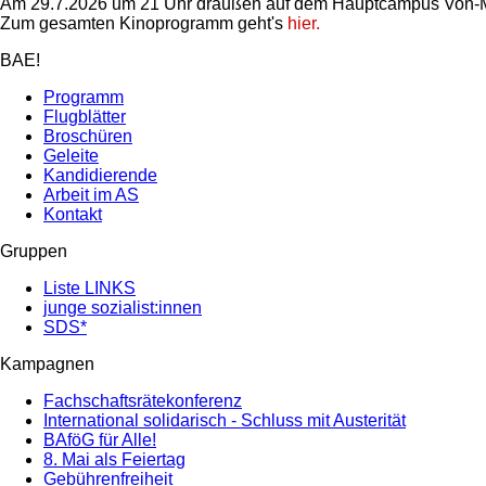
Am 29.7.2026 um 21 Uhr draußen auf dem Hauptcampus Von-M
Zum gesamten Kinoprogramm geht's
hier.
BAE!
Programm
Flugblätter
Broschüren
Geleite
Kandidierende
Arbeit im AS
Kontakt
Gruppen
Liste LINKS
junge sozialist:innen
SDS*
Kampagnen
Fachschaftsrätekonferenz
International solidarisch - Schluss mit Austerität
BAföG für Alle!
8. Mai als Feiertag
Gebührenfreiheit