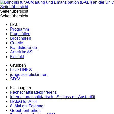
Seitenübersicht
Seitenübersicht
Seitenübersicht
BAE!
Programm
Flugblätter
Broschüren
Geleite
Kandidierende
Arbeit im AS
Kontakt
Gruppen
Liste LINKS
junge sozialist:innen
SDS*
Kampagnen
Fachschaftsrätekonferenz
International solidarisch - Schluss mit Austerität
BAföG für Alle!
8. Mai als Feiertag
Gebührenfreiheit