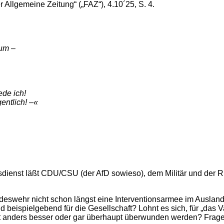
Allgemeine Zeitung“ („FAZ“), 4.10´25, S. 4.
rum –
ede ich!
entlich! –«
egsdienst läßt CDU/CSU (der AfD sowieso), dem Militär und der
deswehr nicht schon längst eine Interventionsarmee im Auslan
 und beispielgebend für die Gesellschaft? Lohnt es sich, für „da
ht anders besser oder gar überhaupt überwunden werden? Frag