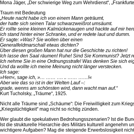
Mona Jäger, „Der schwierige Weg zum Wehrdienst“, „Frankfurter 
Traum mit Bedeutung
„Heute nacht habe ich von einem Mann geträumt,
der hatte sich seinen Talar schwarzweißrot umsäumt.
Er rollte seine kleinen Kalmückenaugen und hackte auf mir he
ich stand hinter einer Schranke, und er redete laut und dumm.
Er sagte: »Was? Sie wollen über einen
Generalfeldmarschall etwas dichten?
Über diesen großen Mann hat nur die Geschichte zu richten!
Ich lasse den Saal räumen! Ruhe! Sind Sie Kommunist? Jetzt r
Ich nehme Sie in eine Ordnungsstrafe! Was denken Sie sich eig
Und da wollte ich meine Meinung nicht länger verstecken.
Ich sage:
»Herr«, sage ich, »… …… …. .. …… ……!«
Aber wie das so ist in der Welten Lauf –:
grade, wenns am schönsten wird, dann wacht man auf.“
Kurt Tucholsky, „Träume“, 1925.
Nicht alle Träume sind „Schäume“: Die Freiwilligkeit zum Kri
„Kriegstüchtigkeit“ mag nicht so richtig zünden.
Wer glaubt die spekulativen Bedrohungsszenarien? Ist die Bun
Ist die strukturelle Hierarchie des Militärs kulturell angenehm
wichtigere Aufgaben? Mag die steigende Erwerbslosigkeit nic