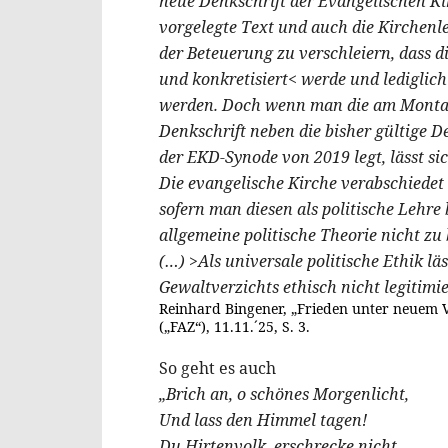
neue Denkschrift der Evangelischen Ki
vorgelegte Text und auch die Kirchenl
der Beteuerung zu verschleiern, dass di
und konkretisiert< werde und ledigl
werden. Doch wenn man die am Montag
Denkschrift neben die bisher gültige D
der EKD-Synode von 2019 legt, lässt si
Die evangelische Kirche verabschiedet
sofern man diesen als politische Lehre b
allgemeine politische Theorie nicht zu
(…) >Als universale politische Ethik lä
Gewaltverzichts ethisch nicht legitimie
Reinhard Bingener, „Frieden unter neuem V
(„FAZ“), 11.11.´25, S. 3.
So geht es auch
„Brich an, o schönes Morgenlicht,
Und lass den Himmel tagen!
Du Hirtenvolk, erschrecke nicht,