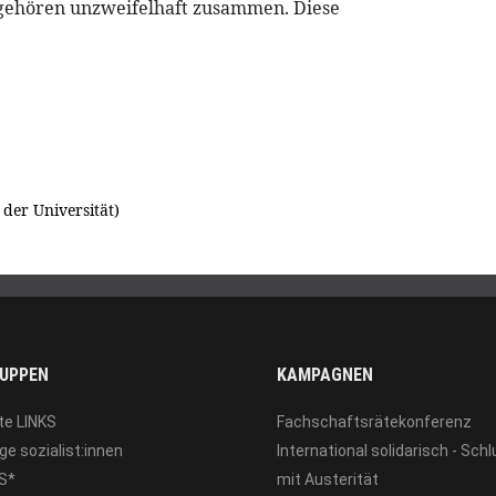
gehören unzweifelhaft zusammen. Diese
der Universität)
UPPEN
KAMPAGNEN
te LINKS
Fachschaftsrätekonferenz
ge sozialist:innen
International solidarisch - Sch
S*
mit Austerität