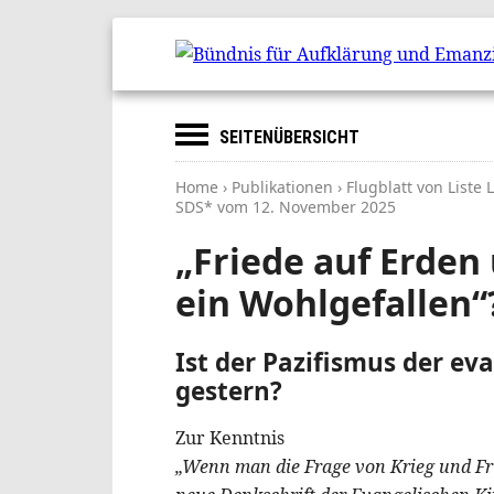
SEITENÜBERSICHT
Home
›
Publikationen
› Flugblatt von Liste
SDS* vom
12. November 2025
„Friede auf Erde
ein Wohlgefallen“
Ist der Pazifismus der ev
gestern?
Zur Kenntnis
„Wenn man die Frage von Krieg und Frie