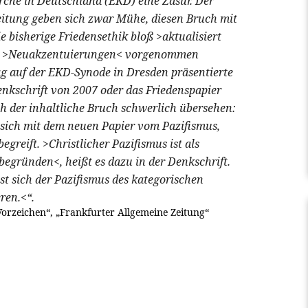
rche in Deutschland (EKD) eine Zäsur. Der
eitung geben sich zwar Mühe, diesen Bruch mit
e bisherige Friedensethik bloß >aktualisiert
ich >Neuakzentuierungen< vorgenommen
 auf der EKD-Synode in Dresden präsentierte
enkschrift von 2007 oder das Friedenspapier
ch der inhaltliche Bruch schwerlich übersehen:
 sich mit dem neuen Papier vom Pazifismus,
egreift. >Christlicher Pazifismus ist als
 begründen<, heißt es dazu in der Denkschrift.
sst sich der Pazifismus des kategorischen
ren.<“.
orzeichen“, „Frankfurter Allgemeine Zeitung“