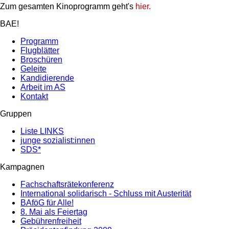
Zum gesamten Kinoprogramm geht's
hier.
BAE!
Programm
Flugblätter
Broschüren
Geleite
Kandidierende
Arbeit im AS
Kontakt
Gruppen
Liste LINKS
junge sozialist:innen
SDS*
Kampagnen
Fachschaftsrätekonferenz
International solidarisch - Schluss mit Austerität
BAföG für Alle!
8. Mai als Feiertag
Gebührenfreiheit