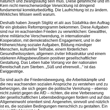
natürlich und zwangsläufig sein muß. Diese gefährliche und im
Kern nicht menschenwürdige Verwicklung ist dringend
fundamental korrekturbedürftig. Die Laufrichtung ist zu ändern.
Wirkliches Wissen weiß warum.
Deshalb haben Joseph Stiglitz et alii aus Südafrika den Auftrag
für ein globales Reformprogramm bekommen. Diese Aufgaben
sind nur im wachsenden Frieden zu verwirklichen: Gewaltfrei,
ohne militärische Verschwendung, in internationaler
Kooperation, mit demokratischem Engagement, und in der
Höherwichtung sozialer Aufgaben, Bildung mündiger
Menschen, kultureller Teilhabe, einem förderlichen
Gesundheitssystem, allgemein ziviler Infrastruktur und einem
stärkeren Alltagsbewußtsein positiver gesellschaftlicher
Gestaltung. Das Leben habe Vorrang vor der nationalen
Bereitschaft zum Sterben. „Süß und ehrenvoll...“ ist das
Ewiggestrige.
So sind auch die Friedensbewegung, die Arbeitskämpfe und
die neu wachsenden sozialen Ansprüche zu verstehen und zu
beherzigen, die sich gegen die politische Verrohung – ebenso
nicht zuletzt gegen die AfD – richten, die eine Verbesserung
der gesellschaftlichen Lebensbedingungen fordern und auf das
Allgemeinwohl orientiert sind. Angenehm, sinnvoll und nützlich
ist es, die sozialen Bedingungen menschlich zu gestalten. Ein