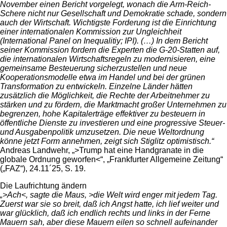
November einen Bericht vorgelegt, wonach die Arm-Reich-
Schere nicht nur Gesellschaft und Demokratie schade, sondern
auch der Wirtschaft. Wichtigste Forderung ist die Einrichtung
einer internationalen Kommission zur Ungleichheit
(International Panel on Inequalitiy; IPI). (…) In dem Bericht
seiner Kommission fordern die Experten die G-20-Statten auf,
die internationalen Wirtschaftsregeln zu modernisieren, eine
gemeinsame Besteuerung sicherzustellen und neue
Kooperationsmodelle etwa im Handel und bei der grünen
Transformation zu entwickeln. Einzelne Länder hätten
zusätzlich die Möglichkeit, die Rechte der Arbeitnehmer zu
stärken und zu fördern, die Marktmacht großer Unternehmen zu
begrenzen, hohe Kapitalerträge effektiver zu besteuern in
öffentliche Dienste zu investieren und eine progressive Steuer-
und Ausgabenpolitik umzusetzen. Die neue Weltordnung
könne jetzt Form annehmen, zeigt sich Stiglitz optimistisch.“
Andreas Landwehr, „>Trump hat eine Handgranate in die
globale Ordnung geworfen<“, „Frankfurter Allgemeine Zeitung“
(„FAZ“), 24.11´25, S. 19.
Die Laufrichtung ändern
„>Ach<, sagte die Maus, >die Welt wird enger mit jedem Tag.
Zuerst war sie so breit, daß ich Angst hatte, ich lief weiter und
war glücklich, daß ich endlich rechts und links in der Ferne
Mauern sah, aber diese Mauern eilen so schnell aufeinander