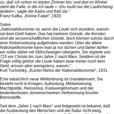
zu, daß ich schon im letzten Zimmer bin, und dort im Winkel
steht die Falle, in die ich laufe.< >Du mußt nur die Laufrichtung
ändern<, sagte die Katze und fraß sie.“
Franz Kafka, „Kleine Fabel“, 1920.
Satire
„Nationalökonomie ist, wenn die Leute sich wundern, warum
sie kein Geld haben. Das hat mehrere Gründe, die feinsten
sind die wissenschaftlichen Gründe, doch können solche durch
eine Notverordnung aufgehoben werden. Über die ältere
Nationalökonomie kann man ja nur lachen und daher dürfen
wir selbe daher mit Stillschweigen übergehn. Sie regierte von
715 vor Christo bis zum Jahre 1 nach Marx. Seitdem ist die
Frage völlig gelöst: die Leute haben zwar immer noch kein
Geld, wissen aber wenigstens, warum.“
Kurt Tucholsky, „Kurzer Abriss der Nationalökonomie“, 1931.
Eine tatsächlich neue Weltordnung ist charakterisiert. Sie
besteht nicht in Kriegen, Aufrüstung, Militarisierung,
Machtpolitik, Heroismus, Kadavergehorsam und der
bedenkenlosen, tonnenschweren Verbrennung fossiler
Brennstoffe.
Seit dem „Jahre 1 nach Marx“ und fortgesetzt ist bekannt, daß
die Ausbeutung des Menschen und der Natur nicht ewig,