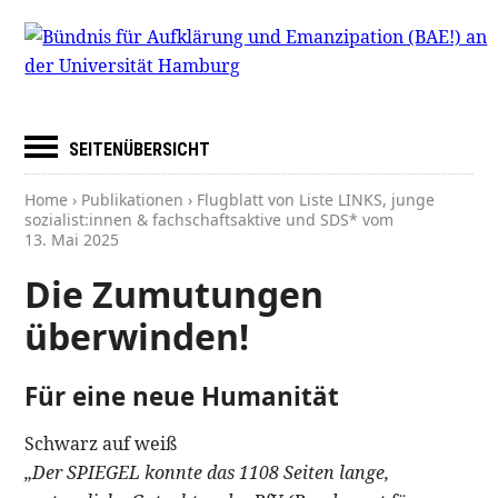
SEITENÜBERSICHT
Home
›
Publikationen
› Flugblatt von Liste LINKS, junge
sozialist:innen & fachschaftsaktive und SDS* vom
13. Mai 2025
Die Zumutungen
überwinden!
Für eine neue Humanität
Schwarz auf weiß
„Der SPIEGEL konnte das 1108 Seiten lange,