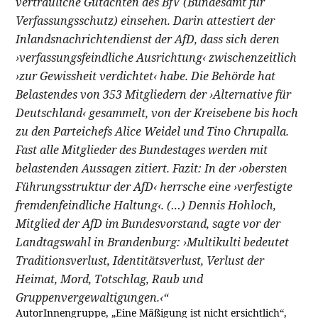
vertrauliche Gutachten des BfV (Bundesamt für
Verfassungsschutz) einsehen. Darin attestiert der
Inlandsnachrichtendienst der AfD, dass sich deren
›verfassungsfeindliche Ausrichtung‹ zwischenzeitlich
›zur Gewissheit verdichtet‹ habe. Die Behörde hat
Belastendes von 353 Mitgliedern der ›Alternative für
Deutschland‹ gesammelt, von der Kreisebene bis hoch
zu den Parteichefs Alice Weidel und Tino Chrupalla.
Fast alle Mitglieder des Bundestages werden mit
belastenden Aussagen zitiert. Fazit: In der ›obersten
Führungsstruktur der AfD‹ herrsche eine ›verfestigte
fremdenfeindliche Haltung‹. (…) Dennis Hohloch,
Mitglied der AfD im Bundesvorstand, sagte vor der
Landtagswahl in Brandenburg: ›Multikulti bedeutet
Traditionsverlust, Identitätsverlust, Verlust der
Heimat, Mord, Totschlag, Raub und
Gruppenvergewaltigungen.‹“
AutorInnengruppe, „Eine Mäßigung ist nicht ersichtlich“,