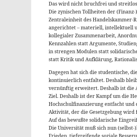
Das wird nicht bruchfrei und streitlos
Die zynischen Tollheiten der (Finanz-
Zentraleinheit des Handelskammer-Ra
angerichtet – materiell, intellektuel
kollegialer Zusammenarbeit, Anordnu
Kennzahlen statt Argumente, Studieng
in strengen Modulen statt solidarisc
statt Kritik und Aufklärung, Rationalis
Dagegen hat sich die studentische, 
kontinuierlich entfaltet. Deshalb blei
vernünftig erweitert. Deshalb ist di
Ziel. Deshalb ist der Kampf um die He
Hochschulfinanzierung entfacht und 
Aktivität, der die Gesetzgebung wird
Auf das bewußte solidarische Eingrei
Die Universität muß sich nun (selbst-)
Frieden, tiefgreifende soziale Besse