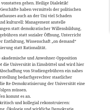
 vonstatten gehen. Heilige Dialektik!
)Geschäfte haben vermittels der politischen
thauses auch an der Uni viel Schaden
l und kulturell: Management anstelle
ngen statt demokratischer Willensbildung,
ebühren statt sozialer Öffnung, Unterricht
her Entfaltung, Wissenschaft „on demand“
ierung statt Rationalität.
die akademische und Anwohner-Opposition
bt die Universität in Eimsbüttel und wird hier
e Abschaffung von Studiengebühren ein nahes
rstellung bedarfsgerechter staatlicher
die Re-Demokratisierung der Universität eine
 folgen müssen.
fen kommt es an.
kritisch und kollegial rekonstruieren:
rung, Ökologie und wirkliche Demokratie