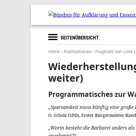
SEITENÜBERSICHT
Home
›
Publikationen
› Flugblatt von Liste
Wiederherstellung
weiter)
Programmatisches zur Wa
„Sparsamkeit muss künftig eine große R
O. Scholz (SPD), Erster Bürgermeister-Kandi
„Worin besteht die Barbarei anders als 
anerkennt?“