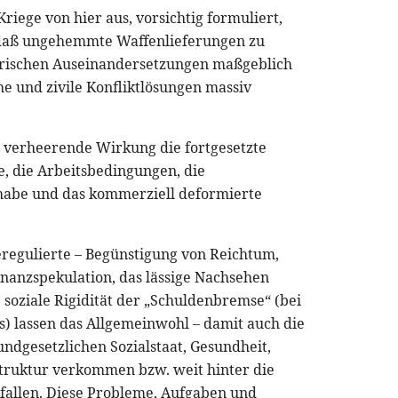
riege von hier aus, vorsichtig formuliert,
 daß ungehemmte Waffenlieferungen zu
tärischen Auseinandersetzungen maßgeblich
he und zivile Konfliktlösungen massiv
 verheerende Wirkung die fortgesetzte
ge, die Arbeitsbedingungen, die
lhabe und das kommerziell deformierte
eregulierte – Begünstigung von Reichtum,
anzspekulation, das lässige Nachsehen
 soziale Rigidität der „Schuldenbremse“ (bei
s) lassen das Allgemeinwohl – damit auch die
dgesetzlichen Sozialstaat, Gesundheit,
astruktur verkommen bzw. weit hinter die
kfallen. Diese Probleme, Aufgaben und