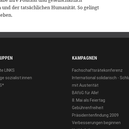
 und der tatsächlichen Humanität. So gelingt
Leben.
UPPEN
KAMPAGNEN
te LINKS
Fachschaftsrätekonferenz
ge sozialist:innen
International solidarisch - Sch
S*
mit Austerität
BAföG für Alle!
8. Mai als Feiertag
Gebührenfreiheit
Präsidentenfindung 2009
Verbesserungen beginnen