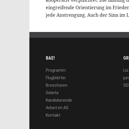
eingreifende Orientierung im Frieden
jede Anstrengung. Auch der Sinn im 
BAE!
GR
Programm
Lis
Flugblätter
jun
Broschüren
SD
Geleite
Kandidierende
Arbeit im AS
Kontakt