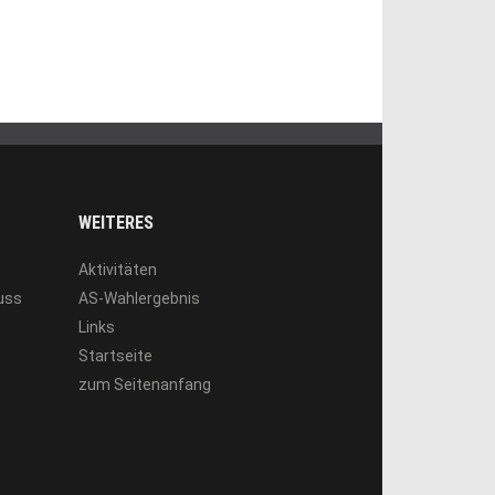
WEITERES
Aktivitäten
luss
AS-Wahlergebnis
Links
Startseite
zum Seitenanfang