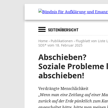
SEITENÜBERSICHT
Home
›
Publikationen
› Flugblatt von Liste
SDS* vom
18. Februar 2025
Abschieben?
Soziale Probleme l
abschieben!
Verdrängte Menschlichkeit
„Wenn man eine Zeitlang auf einer Ma
zurück auf der Erde pünktlich zum Ka
angeschaltet hätte, hätte man meinen