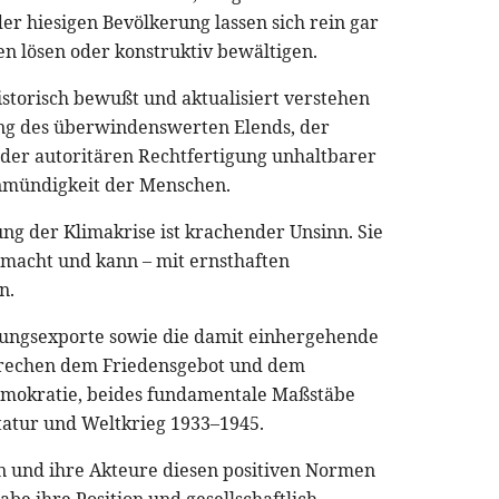
er hiesigen Bevölkerung lassen sich rein gar
n lösen oder konstruktiv bewältigen.
historisch bewußt und aktualisiert verstehen
lung des überwindenswerten Elends, der
 der autoritären Rechtfertigung unhaltbarer
Unmündigkeit der Menschen.
g der Klimakrise ist krachender Unsinn. Sie
gemacht und kann – mit ernsthaften
n.
tungsexporte sowie die damit einhergehende
prechen dem Friedensgebot und dem
Demokratie, beides fundamentale Maßstäbe
ktatur und Weltkrieg 1933–1945.
en und ihre Akteure diesen positiven Normen
abe ihre Position und gesellschaftlich