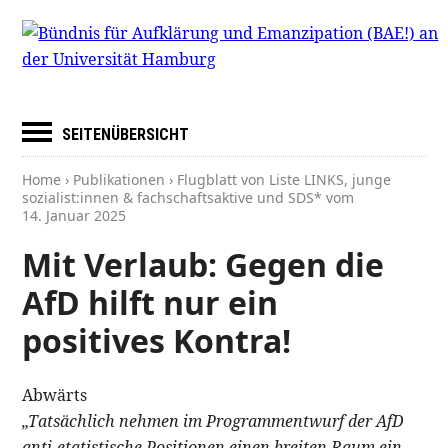
SEITENÜBERSICHT
Home
›
Publikationen
› Flugblatt von Liste LINKS, junge
sozialist:innen & fachschaftsaktive und SDS* vom
14. Januar 2025
Mit Verlaub: Gegen die
AfD hilft nur ein
positives Kontra!
Abwärts
„Tatsächlich nehmen im Programmentwurf der AfD
anti-etatistische Positionen einen breiten Raum ein.