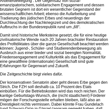
Arbeiterbewegung“. Der Gegensatz von sozial-
emanzipatorischem, solidarischem Engagement und dessen
brutalen Gegnern ist dort ein wesentlicher Gegenstand der
wissenschaftlichen Arbeit; ebenso die Aufarbeitung und
Tradierung des jüdischen Erbes und neuerdings der
Durchleuchtung der Nachkriegszeit und des demokratischen
Aufbruchs in der Bundesrepublik rund um „68“.
Damit sind historische Merksteine gesetzt, die für eine heutige
zivilisatorische Wende nach 20 Jahren brachialer Restauration
des Profitdiktates über die ganze Gesellschaft beachtet werden
können: Jugend-, Schüler- und Studierendenbewegung als
Ausbruch aus einer bieder und sozial beengten Normalität,
Friedensengagement und Kulturkritik als das Engagement für
eine gewaltfreie (internationale) Gesellschaft sind gute
Erfahrungen für Gegenwart und Zukunft.
Die Zeitgeschichte birgt vieles dafür.
Der konservativen Senatorin aber geht dieses Erbe gegen den
Strich. Die FZH soll deshalb ca. 10 Prozent des Etats
einbüßen. Für die Betriebskosten wird das noch reichen. Der
kantige Geburtstags-Wunsch, die (nicht staatlichen!) Förderer
mögen der Forschungsstelle erhalten bleiben, läßt also an
Dreistigkeit nichts vermissen. Dabei könnte Frau Gundelach
(und Schwarz-Grün in Gänze) langsam gemerkt haben, daß