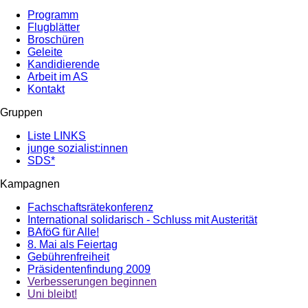
Programm
Flugblätter
Broschüren
Geleite
Kandidierende
Arbeit im AS
Kontakt
Gruppen
Liste LINKS
junge sozialist:innen
SDS*
Kampagnen
Fachschaftsrätekonferenz
International solidarisch - Schluss mit Austerität
BAföG für Alle!
8. Mai als Feiertag
Gebührenfreiheit
Präsidentenfindung 2009
Verbesserungen beginnen
Uni bleibt!