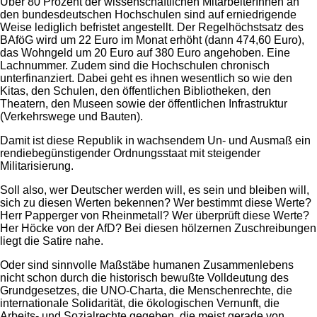
Über 80 Prozent der wissenschaftlichen MitarbeiterInnen an
den bundesdeutschen Hochschulen sind auf erniedrigende
Weise lediglich befristet angestellt. Der Regelhöchstsatz des
BAföG wird um 22 Euro im Monat erhöht (dann 474,60 Euro),
das Wohngeld um 20 Euro auf 380 Euro angehoben. Eine
Lachnummer. Zudem sind die Hochschulen chronisch
unterfinanziert. Dabei geht es ihnen wesentlich so wie den
Kitas, den Schulen, den öffentlichen Bibliotheken, den
Theatern, den Museen sowie der öffentlichen Infrastruktur
(Verkehrswege und Bauten).
Damit ist diese Republik in wachsendem Un- und Ausmaß ein
rendiebegünstigender Ordnungsstaat mit steigender
Militarisierung.
Soll also, wer Deutscher werden will, es sein und bleiben will,
sich zu diesen Werten bekennen? Wer bestimmt diese Werte?
Herr Papperger von Rheinmetall? Wer überprüft diese Werte?
Her Höcke von der AfD? Bei diesen hölzernen Zuschreibungen
liegt die Satire nahe.
Oder sind sinnvolle Maßstäbe humanen Zusammenlebens
nicht schon durch die historisch bewußte Volldeutung des
Grundgesetzes, die UNO-Charta, die Menschenrechte, die
internationale Solidarität, die ökologischen Vernunft, die
Arbeits- und Sozialrechte gegeben, die meist gerade von