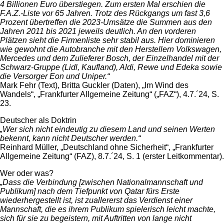
4 Billionen Euro überstiegen. Zum ersten Mal erschien die
F.A.Z.-Liste vor 65 Jahren. Trotz des Rückgangs um fast 3,6
Prozent übertreffen die 2023-Umsätze die Summen aus den
Jahren 2011 bis 2021 jeweils deutlich. An den vorderen
Plätzen sieht die Firmenliste sehr stabil aus. Hier dominieren
wie gewohnt die Autobranche mit den Herstellern Volkswagen,
Mercedes und dem Zulieferer Bosch, der Einzelhandel mit der
Schwarz-Gruppe (Lidl, Kaufland), Aldi, Rewe und Edeka sowie
die Versorger Eon und Uniper.“
Mark Fehr (Text), Britta Guckler (Daten), „Im Wind des
Wandels“, „Frankfurter Allgemeine Zeitung“ („FAZ“), 4.7.´24, S.
23.
Deutscher als Doktrin
„Wer sich nicht eindeutig zu diesem Land und seinen Werten
bekennt, kann nicht Deutscher werden.“
Reinhard Müller, „Deutschland ohne Sicherheit“, „Frankfurter
Allgemeine Zeitung“ (FAZ), 8.7.´24, S. 1 (erster Leitkommentar).
Wer oder was?
„Dass die Verbindung [zwischen Nationalmannschaft und
Publikum] nach dem Tiefpunkt von Qatar fürs Erste
wiederhergestellt ist, ist zuallererst das Verdienst einer
Mannschaft, die es ihrem Publikum spielerisch leicht machte,
sich für sie zu begeistern, mit Auftritten von lange nicht