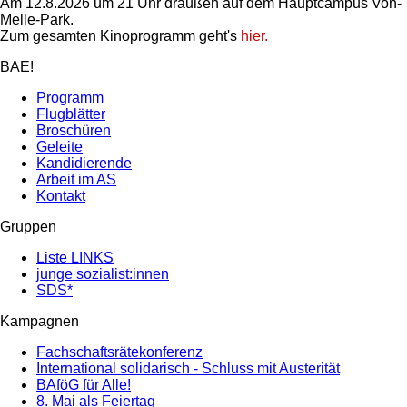
Am 12.8.2026 um 21 Uhr draußen auf dem Hauptcampus Von-
Melle-Park.
Zum gesamten Kinoprogramm geht's
hier.
BAE!
Programm
Flugblätter
Broschüren
Geleite
Kandidierende
Arbeit im AS
Kontakt
Gruppen
Liste LINKS
junge sozialist:innen
SDS*
Kampagnen
Fachschaftsrätekonferenz
International solidarisch - Schluss mit Austerität
BAföG für Alle!
8. Mai als Feiertag