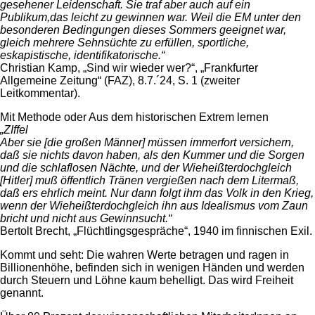
gesehener Leidenschaft. Sie traf aber auch auf ein
Publikum,das leicht zu gewinnen war. Weil die EM unter den
besonderen Bedingungen dieses Sommers geeignet war,
gleich mehrere Sehnsüchte zu erfüllen, sportliche,
eskapistische, identifikatorische.“
Christian Kamp, „Sind wir wieder wer?“, „Frankfurter
Allgemeine Zeitung“ (FAZ), 8.7.´24, S. 1 (zweiter
Leitkommentar).
Mit Methode oder Aus dem historischen Extrem lernen
„ZIffel
Aber sie [die großen Männer] müssen immerfort versichern,
daß sie nichts davon haben, als den Kummer und die Sorgen
und die schlaflosen Nächte, und der Wieheißterdochgleich
[Hitler] muß öffentlich Tränen vergießen nach dem Litermaß,
daß ers ehrlich meint. Nur dann folgt ihm das Volk in den Krieg,
wenn der Wieheißterdochgleich ihn aus Idealismus vom Zaun
bricht und nicht aus Gewinnsucht.“
Bertolt Brecht, „Flüchtlingsgespräche“, 1940 im finnischen Exil.
Kommt und seht: Die wahren Werte betragen und ragen in
Billionenhöhe, befinden sich in wenigen Händen und werden
durch Steuern und Löhne kaum behelligt. Das wird Freiheit
genannt.