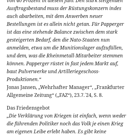
von 40 Prozent in diesem Jahr. Den stark steigenden
Ausftragsbestand muss der Rüstungskonzern indes
auch abarbeiten, mit dem Anwerben neuer
Bestellungen ist es allein nicht getan. Für Papperger
ist das eine stehende Balance zwischen dem stark
gesteigerten Bedarf, den die Nato-Staaten nun
anmelden, etwa um die Munitionslager aufzufüllen,
und dem, was die Rheinmetall-Mitarbeiter stemmen
können. Papperger rüstet in fast jedem Markt auf,
baut Pulverwerke und Artilleriegeschoss-
Produktionen.“
Jonas Jansen, „Wehrhafter Manager“, „Frankfurter
Allgemeine Zeitung“ („FAZ“), 23.7.´24, S. 8.
Das Friedensgebot
„Die Verklärung von Kriegen ist einfach, wenn weder
die führenden Politiker noch das Volk je einen Krieg
am eigenen Leibe erlebt haben. Es gibt keine