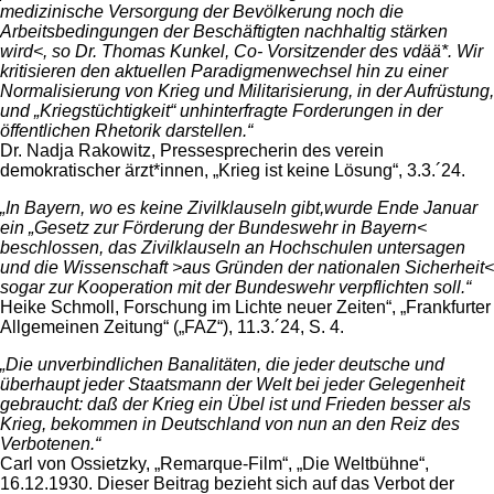
medizinische Versorgung der Bevölkerung noch die
Arbeitsbedingungen der Beschäftigten nachhaltig stärken
wird<, so Dr. Thomas Kunkel, Co- Vorsitzender des vdää*. Wir
kritisieren den aktuellen Paradigmenwechsel hin zu einer
Normalisierung von Krieg und Militarisierung, in der Aufrüstung,
und „Kriegstüchtigkeit“ unhinterfragte Forderungen in der
öffentlichen Rhetorik darstellen.“
Dr. Nadja Rakowitz, Pressesprecherin des verein
demokratischer ärzt*innen, „Krieg ist keine Lösung“, 3.3.´24.
„In Bayern, wo es keine Zivilklauseln gibt,wurde Ende Januar
ein „Gesetz zur Förderung der Bundeswehr in Bayern<
beschlossen, das Zivilklauseln an Hochschulen untersagen
und die Wissenschaft >aus Gründen der nationalen Sicherheit<
sogar zur Kooperation mit der Bundeswehr verpflichten soll.“
Heike Schmoll, Forschung im Lichte neuer Zeiten“, „Frankfurter
Allgemeinen Zeitung“ („FAZ“), 11.3.´24, S. 4.
„Die unverbindlichen Banalitäten, die jeder deutsche und
überhaupt jeder Staatsmann der Welt bei jeder Gelegenheit
gebraucht: daß der Krieg ein Übel ist und Frieden besser als
Krieg, bekommen in Deutschland von nun an den Reiz des
Verbotenen.“
Carl von Ossietzky, „Remarque-Film“, „Die Weltbühne“,
16.12.1930. Dieser Beitrag bezieht sich auf das Verbot der