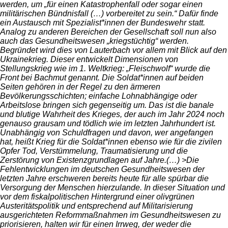
werden, um „für einen Katastrophenfall oder sogar einen
militärischen Bündnisfall (…) vorbereitet zu sein.“ Dafür finde
ein Austausch mit Spezialist*innen der Bundeswehr statt.
Analog zu anderen Bereichen der Gesellschaft soll nun also
auch das Gesundheitswesen „kriegstüchtig“ werden.
Begründet wird dies von Lauterbach vor allem mit Blick auf den
Ukrainekrieg. Dieser entwickelt Dimensionen von
Stellungskrieg wie im 1. Weltkrieg: „Fleischwolf“ wurde die
Front bei Bachmut genannt. Die Soldat*innen auf beiden
Seiten gehören in der Regel zu den ärmeren
Bevölkerungsschichten; einfache Lohnabhängige oder
Arbeitslose bringen sich gegenseitig um. Das ist die banale
und blutige Wahrheit des Krieges, der auch im Jahr 2024 noch
genauso grausam und tödlich wie im letzten Jahrhundert ist.
Unabhängig von Schuldfragen und davon, wer angefangen
hat, heißt Krieg für die Soldat*innen ebenso wie für die zivilen
Opfer Tod, Verstümmelung, Traumatisierung und die
Zerstörung von Existenzgrundlagen auf Jahre.(…) >Die
Fehlentwicklungen im deutschen Gesundheitswesen der
letzten Jahre erschweren bereits heute für alle spürbar die
Versorgung der Menschen hierzulande. In dieser Situation und
vor dem fiskalpolitischen Hintergrund einer olivgrünen
Austeritätspolitik und entsprechend auf Militarisierung
ausgerichteten Reformmaßnahmen im Gesundheitswesen zu
priorisieren, halten wir für einen Irrweg, der weder die