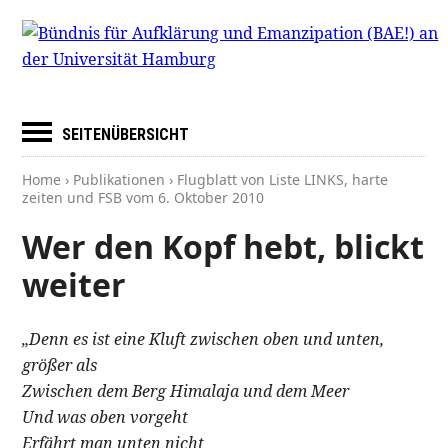
SEITENÜBERSICHT
Home
›
Publikationen
› Flugblatt von Liste LINKS, harte
zeiten und FSB vom
6. Oktober 2010
Wer den Kopf hebt, blickt
weiter
„Denn es ist eine Kluft zwischen oben und unten,
größer als
Zwischen dem Berg Himalaja und dem Meer
Und was oben vorgeht
Erfährt man unten nicht