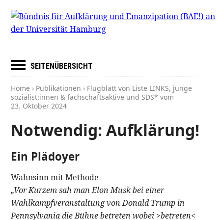
SEITENÜBERSICHT
Home
›
Publikationen
› Flugblatt von Liste LINKS, junge
sozialist:innen & fachschaftsaktive und SDS* vom
23. Oktober 2024
Notwendig: Aufklärung!
Ein Plädoyer
Wahnsinn mit Methode
„Vor Kurzem sah man Elon Musk bei einer
Wahlkampfveranstaltung von Donald Trump in
Pennsylvania die Bühne betreten wobei >betreten<