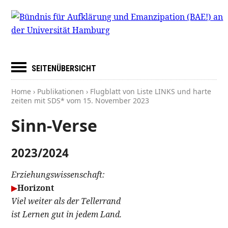
SEITENÜBERSICHT
Home
›
Publikationen
› Flugblatt von Liste LINKS und harte
zeiten mit SDS* vom
15. November 2023
Sinn-Verse
2023/2024
Erziehungswissenschaft:
▶
Horizont
Viel weiter als der Tellerrand
ist Lernen gut in jedem Land.