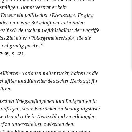
elligen. Damit vertrat er kein
Es war ein politischer >Kreuzzug<. Es ging
dern um eine Botschaft der nationalen
zifisch deutschen Gefühlsballast der Begriffe
s Ziel einer >Volksgemeinschaft<, die die
ochgradig positiv.“
2009, S. 224.
Alliierten Nationen näher rückt, halten es die
chaftler und Künstler deutscher Herkunft für
lären:
tschen Kriegsgefangenen und Emigranten in
 aufrufen, seine Bedrücker zu bedingungsloser
rke Demokratie in Deutschland zu erkämpfen.
arf zu unterscheiden zwischen dem
 Schichten einerseits und dem deutschen