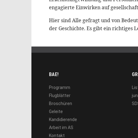
engagierte Einwirken auf gesellschaft
Hier sind Alle gefragt und von Bedeu
der Geschichte. Es gibt ein richtiges 
BAE!
GR
Programm
Lis
Flugblätter
jun
Broschüren
SD
Geleite
Kandidierende
Arbeit im AS
Kontakt