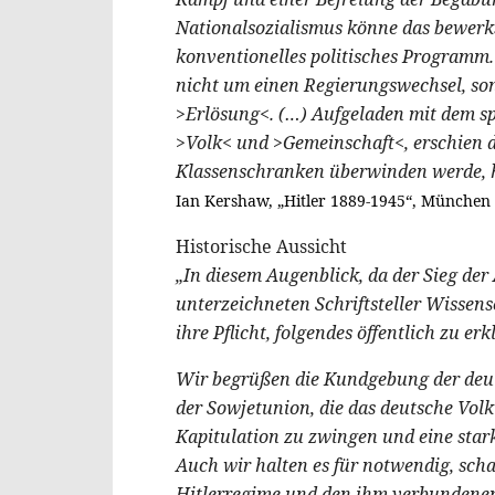
Nationalsozialismus könne das bewerkst
konventionelles politisches Programm. 
nicht um einen Regierungswechsel, son
>Erlösung<. (…) Aufgeladen mit dem spe
>Volk< und >Gemeinschaft<, erschien da
Klassenschranken überwinden werde, h
Ian Kershaw, „Hitler 1889-1945“, München 
Historische Aussicht
„In diesem Augenblick, da der Sieg der 
unterzeichneten Schriftsteller Wissens
ihre Pflicht, folgendes öffentlich zu erk
Wir begrüßen die Kundgebung der deu
der Sowjetunion, die das deutsche Volk
Kapitulation zu zwingen und eine sta
Auch wir halten es für notwendig, sch
Hitlerregime und den ihm verbundenen