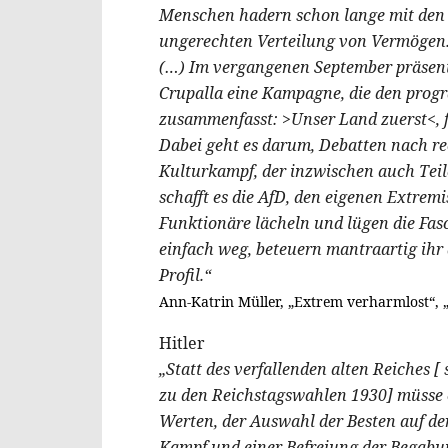
Menschen hadern schon lange mit den 
ungerechten Verteilung von Vermögen. 
(…) Im vergangenen September präsent
Crupalla eine Kampagne, die den prog
zusammenfasst: >Unser Land zuerst<, 
Dabei geht es darum, Debatten nach re
Kulturkampf, der inzwischen auch Teil
schafft es die AfD, den eigenen Extre
Funktionäre lächeln und lügen die Fas
einfach weg, beteuern mantraartig ihr
Profil.“
Ann-Katrin Müller, „Extrem verharmlost“, „SP
Hitler
„Statt des verfallenden alten Reiches 
zu den Reichstagswahlen 1930] müsse e
Werten, der Auswahl der Besten auf de
Kampf und einer Befreiung der Begabun