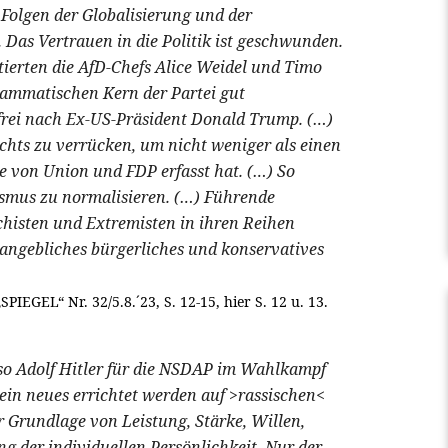
Folgen der Globalisierung und der
Das Vertrauen in die Politik ist geschwunden.
ierten die AfD-Chefs Alice Weidel und Timo
rammatischen Kern der Partei gut
frei nach Ex-US-Präsident Donald Trump. (…)
chts zu verrücken, um nicht weniger als einen
e von Union und FDP erfasst hat. (…) So
mismus zu normalisieren. (…) Führende
chisten und Extremisten in ihren Reihen
 angebliches bürgerliches und konservatives
IEGEL“ Nr. 32/5.8.´23, S. 12-15, hier S. 12 u. 13.
[ so Adolf Hitler für die NSDAP im Wahlkampf
in neues errichtet werden auf >rassischen<
r Grundlage von Leistung, Stärke, Willen,
g der individuellen Persönlichkeit. Nur der