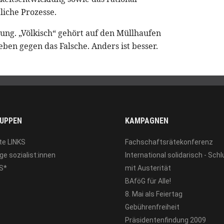
liche Prozesse.
tung. „Völkisch“ gehört auf den Müllhaufen
Leben gegen das Falsche. Anders ist besser.
UPPEN
KAMPAGNEN
te LINKS
Fachschaftsrätekonferenz
ge sozialist:innen
International solidarisch - Sch
S*
mit Austerität
BAföG für Alle!
8. Mai als Feiertag
Gebührenfreiheit
Präsidentenfindung 2009