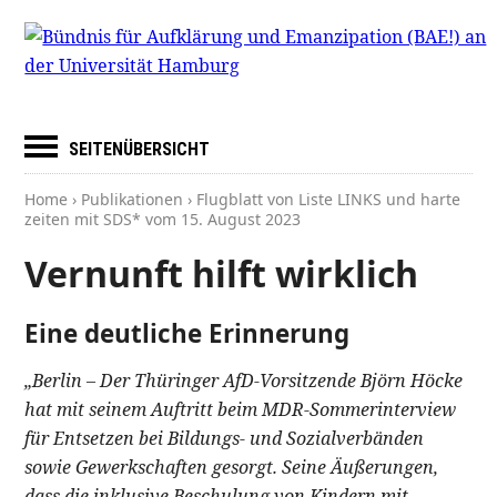
SEITENÜBERSICHT
Home
›
Publikationen
› Flugblatt von Liste LINKS und harte
zeiten mit SDS* vom
15. August 2023
Vernunft hilft wirklich
Eine deutliche Erinnerung
„Berlin – Der Thüringer AfD-Vorsitzende Björn Höcke
hat mit seinem Auftritt beim MDR-Sommerinterview
für Entsetzen bei Bildungs- und Sozialverbänden
sowie Gewerkschaften gesorgt. Seine Äußerungen,
dass die inklusive Beschulung von Kindern mit