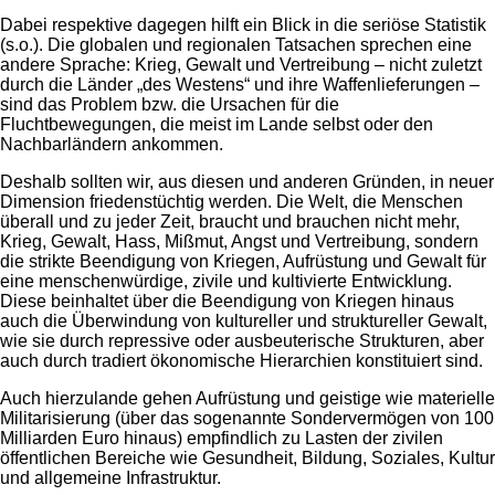
Dabei respektive dagegen hilft ein Blick in die seriöse Statistik
(s.o.). Die globalen und regionalen Tatsachen sprechen eine
andere Sprache: Krieg, Gewalt und Vertreibung – nicht zuletzt
durch die Länder „des Westens“ und ihre Waffenlieferungen –
sind das Problem bzw. die Ursachen für die
Fluchtbewegungen, die meist im Lande selbst oder den
Nachbarländern ankommen.
Deshalb sollten wir, aus diesen und anderen Gründen, in neuer
Dimension friedenstüchtig werden. Die Welt, die Menschen
überall und zu jeder Zeit, braucht und brauchen nicht mehr,
Krieg, Gewalt, Hass, Mißmut, Angst und Vertreibung, sondern
die strikte Beendigung von Kriegen, Aufrüstung und Gewalt für
eine menschenwürdige, zivile und kultivierte Entwicklung.
Diese beinhaltet über die Beendigung von Kriegen hinaus
auch die Überwindung von kultureller und struktureller Gewalt,
wie sie durch repressive oder ausbeuterische Strukturen, aber
auch durch tradiert ökonomische Hierarchien konstituiert sind.
Auch hierzulande gehen Aufrüstung und geistige wie materielle
Militarisierung (über das sogenannte Sondervermögen von 100
Milliarden Euro hinaus) empfindlich zu Lasten der zivilen
öffentlichen Bereiche wie Gesundheit, Bildung, Soziales, Kultur
und allgemeine Infrastruktur.