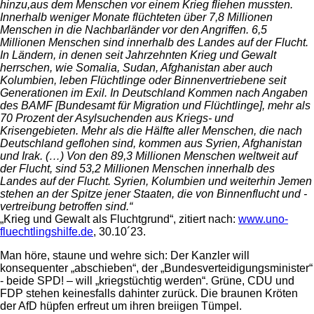
hinzu,aus dem Menschen vor einem Krieg fliehen mussten.
Innerhalb weniger Monate flüchteten über 7,8 Millionen
Menschen in die Nachbarländer vor den Angriffen. 6,5
Millionen Menschen sind innerhalb des Landes auf der Flucht.
In Ländern, in denen seit Jahrzehnten Krieg und Gewalt
herrschen, wie Somalia, Sudan, Afghanistan aber auch
Kolumbien, leben Flüchtlinge oder Binnenvertriebene seit
Generationen im Exil. In Deutschland Kommen nach Angaben
des BAMF [Bundesamt für Migration und Flüchtlinge], mehr als
70 Prozent der Asylsuchenden aus Kriegs- und
Krisengebieten. Mehr als die Hälfte aller Menschen, die nach
Deutschland geflohen sind, kommen aus Syrien, Afghanistan
und Irak. (…) Von den 89,3 Millionen Menschen weltweit auf
der Flucht, sind 53,2 Millionen Menschen innerhalb des
Landes auf der Flucht. Syrien, Kolumbien und weiterhin Jemen
stehen an der Spitze jener Staaten, die von Binnenflucht und -
vertreibung betroffen sind.“
„Krieg und Gewalt als Fluchtgrund“, zitiert nach:
www.uno-
fluechtlingshilfe.de
, 30.10´23.
Man höre, staune und wehre sich: Der Kanzler will
konsequenter „abschieben“, der „Bundesverteidigungsminister“
- beide SPD! – will „kriegstüchtig werden“. Grüne, CDU und
FDP stehen keinesfalls dahinter zurück. Die braunen Kröten
der AfD hüpfen erfreut um ihren breiigen Tümpel.