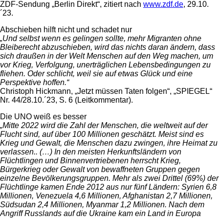
ZDF-Sendung „Berlin Direkt“, zitiert nach
www.zdf.de
, 29.10.
´23.
Abschieben hilft nicht und schadet nur
„Und selbst wenn es gelingen sollte, mehr Migranten ohne
Bleiberecht abzuschieben, wird das nichts daran ändern, dass
sich draußen in der Welt Menschen auf den Weg machen, um
vor Krieg, Verfolgung, unerträglichen Lebensbedingungen zu
fliehen. Oder schlicht, weil sie auf etwas Glück und eine
Perspektive hoffen.“
Christoph Hickmann, „Jetzt müssen Taten folgen“, „SPIEGEL“
Nr. 44/28.10.´23, S. 6 (Leitkommentar).
Die UNO weiß es besser
„Mitte 2022 wird die Zahl der Menschen, die weltweit auf der
Flucht sind, auf über 100 Millionen geschätzt. Meist sind es
Krieg und Gewalt, die Menschen dazu zwingen, ihre Heimat zu
verlassen.. (…) In den meisten Herkunftsländern von
Flüchtlingen und Binnenvertriebenen herrscht Krieg,
Bürgerkrieg oder Gewalt von bewaffneten Gruppen gegen
einzelne Bevölkerungsgruppen. Mehr als zwei Drittel (69%) der
Flüchtlinge kamen Ende 2012 aus nur fünf Ländern: Syrien 6,8
Millionen, Venezuela 4,6 Millionen, Afghanistan 2,7 Millionen,
Südsudan 2,4 Millionen, Myanmar 1,2 Millionen. Nach dem
Angriff Russlands auf die Ukraine kam ein Land in Europa