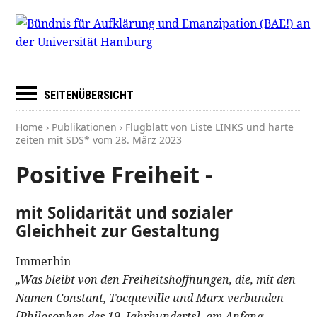
SEITENÜBERSICHT
Home
›
Publikationen
› Flugblatt von Liste LINKS und harte
zeiten mit SDS* vom
28. März 2023
Positive Freiheit -
mit Solidarität und sozialer
Gleichheit zur Gestaltung
Immerhin
„Was bleibt von den Freiheitshoffnungen, die, mit den
Namen Constant, Tocqueville und Marx verbunden
[Philosophen des 19. Jahrhunderts], am Anfang