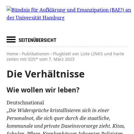
SEITENÜBERSICHT
Home
›
Publikationen
› Flugblatt von Liste LINKS und harte
zeiten mit SDS* vom
7. März 2023
Die Verhältnisse
Wie wollen wir leben?
Deutschnational
„Die Widersprüche kristallisieren sich in einer
Personalnot, die sich quer durch die staatliche,
kommunale und private Daseinsvorsorge zieht. Kitas,
Schulen, Pflege, Krankenhäuser, Jobcenter, Polizisten –