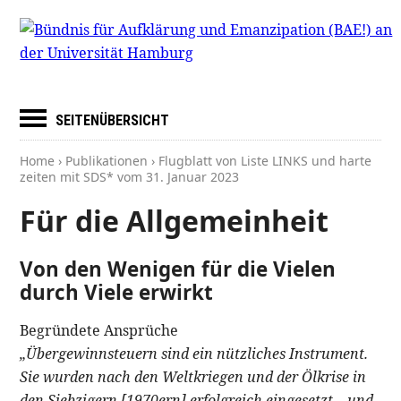
SEITENÜBERSICHT
Home
›
Publikationen
› Flugblatt von Liste LINKS und harte
zeiten mit SDS* vom
31. Januar 2023
Für die Allgemeinheit
Von den Wenigen für die Vielen
durch Viele erwirkt
Begründete Ansprüche
„Übergewinnsteuern sind ein nützliches Instrument.
Sie wurden nach den Weltkriegen und der Ölkrise in
den Siebzigern [1970ern] erfolgreich eingesetzt – und