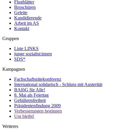
Flugblätter
Broschüren
Geleite
Kandidierende
Arbeit im AS
Kontakt
Gruppen
Liste LINKS
junge sozialist:innen
SDS*
Kampagnen
Fachschaftsrätekonferenz
International solidarisch - Schluss mit Austerität
BAföG für Alle!
8. Mai als Feiertag
Gebührenfreiheit
Präsidentenfindung 2009
Verbesserungen beginnen
Uni bleibt!
Weiteres