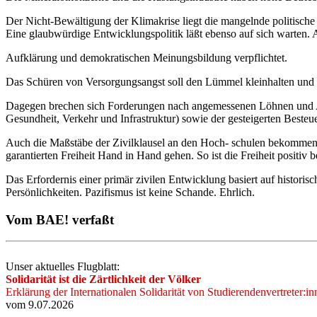
Der Nicht-Bewältigung der Klimakrise liegt die mangelnde politische 
Eine glaubwürdige Entwicklungspolitik läßt ebenso auf sich warten. A
Aufklärung und demokratischen Meinungsbildung verpflichtet.
Das Schüren von Versorgungsangst soll den Lümmel kleinhalten und b
Dagegen brechen sich Forderungen nach angemessenen Löhnen und Arb
Gesundheit, Verkehr und Infrastruktur) sowie der gesteigerten Bes
Auch die Maßstäbe der Zivilklausel an den Hoch- schulen bekommen in
garantierten Freiheit Hand in Hand gehen. So ist die Freiheit positiv 
Das Erfordernis einer primär zivilen Entwicklung basiert auf histor
Persönlichkeiten. Pazifismus ist keine Schande. Ehrlich.
Vom BAE! verfaßt
Unser aktuelles Flugblatt:
Solidarität ist die Zärtlichkeit der Völker
Erklärung der Internationalen Solidarität von Studierendenvertreter:i
vom 9.07.2026