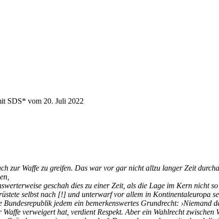
n mit SDS* vom
20. Juli 2022
uch zur Waffe zu greifen. Das war vor gar nicht allzu langer Zeit durch
len,
swerterweise geschah dies zu einer Zeit, als die Lage im Kern nicht s
stete selbst nach [!] und unterwarf vor allem in Kontinentaleuropa s
ie Bundesrepublik jedem ein bemerkenswertes Grundrecht: ›Niemand d
Waffe verweigert hat, verdient Respekt. Aber ein Wahlrecht zwischen W