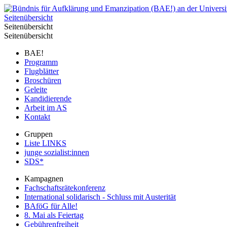
Seitenübersicht
Seitenübersicht
Seitenübersicht
BAE!
Programm
Flugblätter
Broschüren
Geleite
Kandidierende
Arbeit im AS
Kontakt
Gruppen
Liste LINKS
junge sozialist:innen
SDS*
Kampagnen
Fachschaftsrätekonferenz
International solidarisch - Schluss mit Austerität
BAföG für Alle!
8. Mai als Feiertag
Gebührenfreiheit