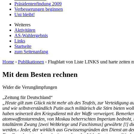
Präsidentenfindung 2009
Verbesserungen beginnen
Uni bleibt!
Weiteres
Aktivitäten
AS-Wahlergebnis
Links
Startseite
zum Seitenanfang
Home
›
Publikationen
› Flugblatt von Liste LINKS und harte zeite
Mit dem Besten rechnen
Wider die Verunglimpfungen
„Zeitung für Deutschland“
„Heute gilt zum Glück nicht mehr als des Teufels, zur Verteidigung a
und wie selbstverständlich Putin auch militärisch die Stirn bieten wol
haben seinerzeit den Kriegsdienst mit der Waffe verweigert. Bemerken
atomwaffenstarrenden, von Moskau beherrschten Imperium bedroht, rü
totalitärem Zwang [zwei Weltkriege und Faschismus] gewährte [!] d
werden.‹ Jeder, der wirklich aus Gewissensgründen den Dienst an der 