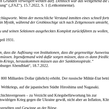
hen Gründen verweigert werden darf. Dennoch war das weitgehend die 
tung“ („FAZ“), 15.7.2022, S. 1 (Leitkommentar).
chlagworte. Wenn der menschliche Verstand inmitten eines schnell fort
e in Mystik, während der Grobknochige sich nach Zeitgenossen umsieht, 
 und seinen Sektionen ausgehecktes Komplott zurückführen zu wollen, z
ril 1931.
n, dass die Auflösung von Institutionen, dass die gegenseitige Auswei
müssen. Irgendjemand wird dafür sorgen müssen, dass es dann friedlic
Putin-Kriegs, herauskommen müssen aus der Sanktionsspirale.“
mburger Abendblatt“, 18.7.2022.
00 Milliarden Dollar (jährlich) erhöht. Der russische Militär-Etat beträ
ltkriegs, auf die japanischen Städte Hiroshima und Nagasaki.
chichtsvergessen – zu Verzicht und Kriegsbefürwortung bis zur
tswidrigen Krieg gegen die Ukraine gewiß, nicht aber an Inflation, Kl
bsrenditen und Gewinne an der Börse.