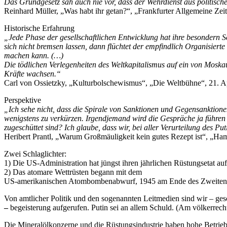
Das Grundgesetz sah auch nie vor, dass der Wehrdienst aus politisc
Reinhard Müller, „Was habt ihr getan?“, „Frankfurter Allgemeine Zei
Historische Erfahrung
„Jede Phase der gesellschaftlichen Entwicklung hat ihre besondern S
sich nicht bremsen lassen, dann flüchtet der empfindlich Organisiert
machen kann. (…)
Die tödlichen Verlegenheiten des Weltkapitalismus auf ein von Moskau
Kräfte wachsen.“
Carl von Ossietzky, „Kulturbolschewismus“, „Die Weltbühne“, 21. Ap
Perspektive
„Ich sehe nicht, dass die Spirale von Sanktionen und Gegensanktione
wenigstens zu verkürzen. Irgendjemand wird die Gespräche ja führen 
zugeschüttet sind? Ich glaube, dass wir, bei aller Verurteilung des 
Heribert Prantl, „Warum Großmäuligkeit kein gutes Rezept ist“, „Ha
Zwei Schlaglichter:
1) Die US-Administration hat jüngst ihren jährlichen Rüstungsetat auf 8
2) Das atomare Wettrüsten begann mit dem
US-amerikanischen Atombombenabwurf, 1945 am Ende des Zweiten We
Von amtlicher Politik und den sogenannten Leitmedien sind wir – ges
–
begeisterung aufgerufen. Putin sei an allem Schuld. (Am völkerrech
Die Mineralölkonzerne und die Rüstungsindustrie haben hohe Betrie