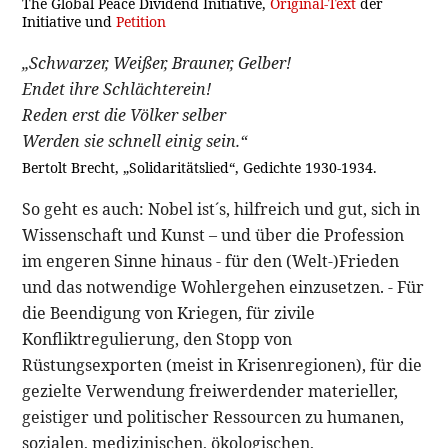
The Global Peace Dividend Initiative,
Original-Text
der
Initiative und
Petition
„Schwarzer, Weißer, Brauner, Gelber!
Endet ihre Schlächterein!
Reden erst die Völker selber
Werden sie schnell einig sein.“
Bertolt Brecht, „Solidaritätslied“, Gedichte 1930-1934.
So geht es auch: Nobel ist´s, hilfreich und gut, sich in
Wissenschaft und Kunst – und über die Profession
im engeren Sinne hinaus - für den (Welt-)Frieden
und das notwendige Wohlergehen einzusetzen. - Für
die Beendigung von Kriegen, für zivile
Konfliktregulierung, den Stopp von
Rüstungsexporten (meist in Krisenregionen), für die
gezielte Verwendung freiwerdender materieller,
geistiger und politischer Ressourcen zu humanen,
sozialen, medizinischen, ökologischen,