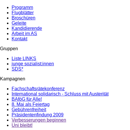
Programm
Flugblätter
Broschüren
Geleite
Kandidierende
Arbeit im AS
Kontakt
Gruppen
Liste LINKS
junge sozialist:innen
SDS*
Kampagnen
Fachschaftsrätekonferenz
International solidarisch - Schluss mit Austerität
BAföG für Alle!
8. Mai als Feiertag
Gebührenfreiheit
Präsidentenfindung 2009
Verbesserungen beginnen
Uni bleibt!