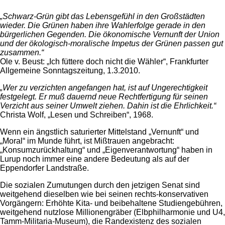
„Schwarz-Grün gibt das Lebensgefühl in den Großstädten
wieder. Die Grünen haben ihre Wahlerfolge gerade in den
bürgerlichen Gegenden. Die ökonomische Vernunft der Union
und der ökologisch-moralische Impetus der Grünen passen gut
zusammen.“
Ole v. Beust: „Ich füttere doch nicht die Wähler“, Frankfurter
Allgemeine Sonntagszeitung, 1.3.2010.
„Wer zu verzichten angefangen hat, ist auf Ungerechtigkeit
festgelegt. Er muß dauernd neue Rechtfertigung für seinen
Verzicht aus seiner Umwelt ziehen. Dahin ist die Ehrlichkeit.“
Christa Wolf, „Lesen und Schreiben“, 1968.
Wenn ein ängstlich saturierter Mittelstand „Vernunft“ und
„Moral“ im Munde führt, ist Mißtrauen angebracht:
„Konsumzurückhaltung“ und „Eigenverantwortung“ haben in
Lurup noch immer eine andere Bedeutung als auf der
Eppendorfer Landstraße.
Die sozialen Zumutungen durch den jetzigen Senat sind
weitgehend dieselben wie bei seinen rechts-konservativen
Vorgängern: Erhöhte Kita- und beibehaltene Studiengebühren,
weitgehend nutzlose Millionengräber (Elbphilharmonie und U4,
Tamm-Militaria-Museum), die Randexistenz des sozialen