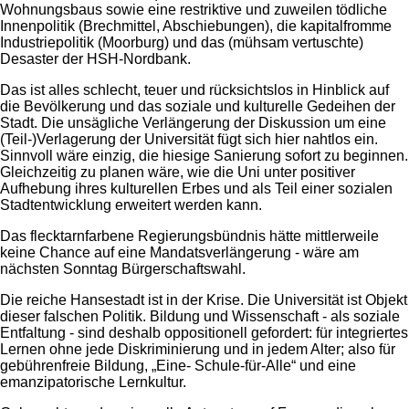
Wohnungsbaus sowie eine restriktive und zuweilen tödliche
Innenpolitik (Brechmittel, Abschiebungen), die kapitalfromme
Industriepolitik (Moorburg) und das (mühsam vertuschte)
Desaster der HSH-Nordbank.
Das ist alles schlecht, teuer und rücksichtslos in Hinblick auf
die Bevölkerung und das soziale und kulturelle Gedeihen der
Stadt. Die unsägliche Verlängerung der Diskussion um eine
(Teil-)Verlagerung der Universität fügt sich hier nahtlos ein.
Sinnvoll wäre einzig, die hiesige Sanierung sofort zu beginnen.
Gleichzeitig zu planen wäre, wie die Uni unter positiver
Aufhebung ihres kulturellen Erbes und als Teil einer sozialen
Stadtentwicklung erweitert werden kann.
Das flecktarnfarbene Regierungsbündnis hätte mittlerweile
keine Chance auf eine Mandatsverlängerung - wäre am
nächsten Sonntag Bürgerschaftswahl.
Die reiche Hansestadt ist in der Krise. Die Universität ist Objekt
dieser falschen Politik. Bildung und Wissenschaft - als soziale
Entfaltung - sind deshalb oppositionell gefordert: für integriertes
Lernen ohne jede Diskriminierung und in jedem Alter; also für
gebührenfreie Bildung, „Eine- Schule-für-Alle“ und eine
emanzipatorische Lernkultur.