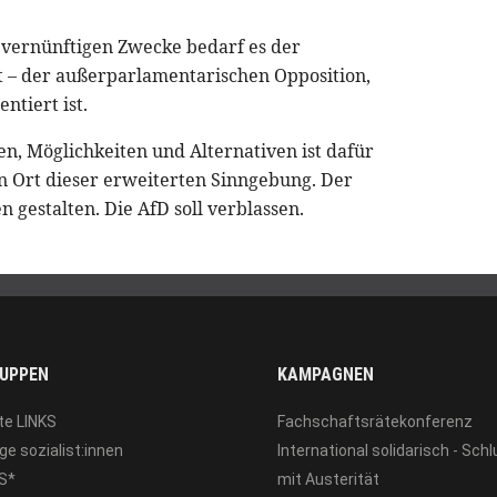
r vernünftigen Zwecke bedarf es der
t – der außerparlamentarischen Opposition,
ntiert ist.
, Möglichkeiten und Alternativen ist dafür
in Ort dieser erweiterten Sinngebung. Der
 gestalten. Die AfD soll verblassen.
UPPEN
KAMPAGNEN
te LINKS
Fachschaftsrätekonferenz
ge sozialist:innen
International solidarisch - Sch
S*
mit Austerität