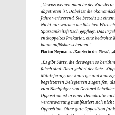
„Gewiss weinen manche der Kanzlerin 
abgetreten ist. Dabei ist die ökonomisc
Jahre verheerend. Sie besteht zu eine
Nicht nur wurden die falschen Wirtsch
Sparsamkeitsfetisch gepflegt. Das Ergeb
entkoppeltes Prekariat, eine bedrohte M
kaum auflösbar scheinen.“
Florian Heymann, „Kanzlerin der Pkws“, „der
„Es gibt Sätze, die deswegen so berühmt
falsch sind. Dazu gehört der Satz: ›Opp
Müntefering; der knorrige und knarzig
begeisterten Delegierten zugerufen, al
zum Nachfolger von Gerhard Schröder 
Opposition ist in einer Demokratie nic
Verantwortung manifestiert sich nicht 
Opposition. Ohne gute Opposition funk