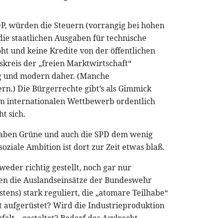
FDP, würden die Steuern (vorrangig bei hohen
e staatlichen Ausgaben für technische
t und keine Kredite von der öffentlichen
kreis der „freien Marktwirtschaft“
ung und modern daher. (Manche
n.) Die Bürgerrechte gibt’s als Gimmick
im internationalen Wettbewerb ordentlich
t sich.
 haben Grüne und auch die SPD dem wenig
oziale Ambition ist dort zur Zeit etwas blaß.
weder richtig gestellt, noch gar nur
en die Auslandseinsätze der Bundeswehr
tens) stark reguliert, die „atomare Teilhabe“
att aufgerüstet? Wird die Industrieproduktion
gfalt – gestaltet? Bedarf das Asylrecht