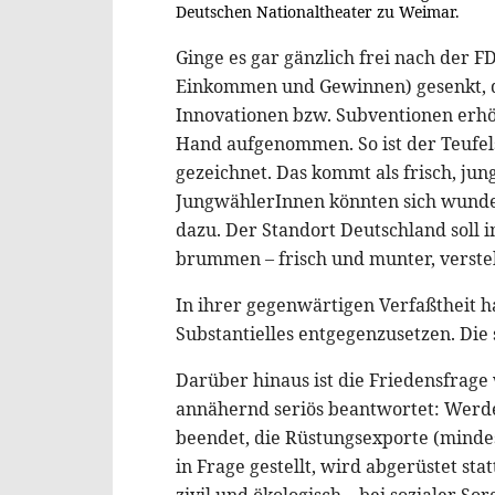
Deutschen Nationaltheater zu Weimar.
Ginge es gar gänzlich frei nach der 
Einkommen und Gewinnen) gesenkt, di
Innovationen bzw. Subventionen erhöh
Hand aufgenommen. So ist der Teufels
gezeichnet. Das kommt als frisch, j
JungwählerInnen könnten sich wunder
dazu. Der Standort Deutschland soll 
brummen – frisch und munter, versteh
In ihrer gegenwärtigen Verfaßtheit
Substantielles entgegenzusetzen. Die s
Darüber hinaus ist die Friedensfrage 
annähernd seriös beantwortet: Werd
beendet, die Rüstungsexporte (mindes
in Frage gestellt, wird abgerüstet st
zivil und ökologisch – bei sozialer Sor