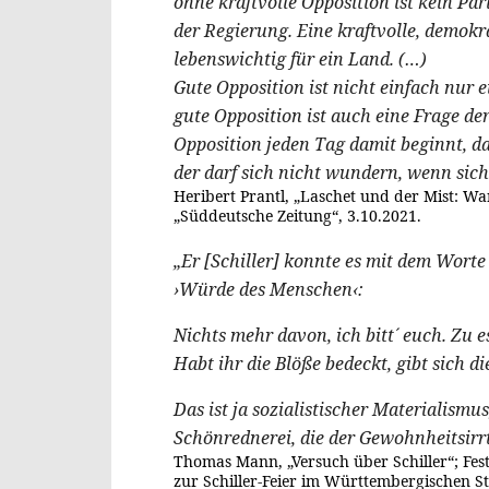
ohne kraftvolle Opposition ist kein Pa
der Regierung. Eine kraftvolle, demokr
lebenswichtig für ein Land. (…)
Gute Opposition ist nicht einfach nur 
gute Opposition ist auch eine Frage de
Opposition jeden Tag damit beginnt, d
der darf sich nicht wundern, wenn sich 
Heribert Prantl, „Laschet und der Mist: Wa
„Süddeutsche Zeitung“, 3.10.2021.
„Er [Schiller] konnte es mit dem Worte
›Würde des Menschen‹:
Nichts mehr davon, ich bitt´ euch. Zu 
Habt ihr die Blöße bedeckt, gibt sich d
Das ist ja sozialistischer Materialismus,
Schönrednerei, die der Gewohnheitsir
Thomas Mann, „Versuch über Schiller“; Fes
zur Schiller-Feier im Württembergischen S