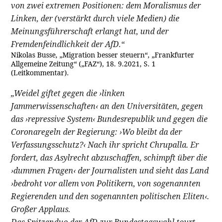
von zwei extremen Positionen: dem Moralismus der
Linken, der (verstärkt durch viele Medien) die
Meinungsführerschaft erlangt hat, und der
Fremdenfeindlichkeit der AfD.“
Nikolas Busse, „Migration besser steuern“, „Frankfurter
Allgemeine Zeitung“ („FAZ“), 18. 9.2021, S. 1
(Leitkommentar).
„Weidel giftet gegen die ›linken
Jammerwissenschaften‹ an den Universitäten, gegen
das ›repressive System‹ Bundesrepublik und gegen die
Coronaregeln der Regierung: ›Wo bleibt da der
Verfassungsschutz?‹ Nach ihr spricht Chrupalla. Er
fordert, das Asylrecht abzuschaffen, schimpft über die
›dummen Fragen‹ der Journalisten und sieht das Land
›bedroht vor allem von Politikern, von sogenannten
Regierenden und den sogenannten politischen Eliten‹.
Großer Applaus.
Das Spitzenduo der AfD zur Bundestagswahl tourt