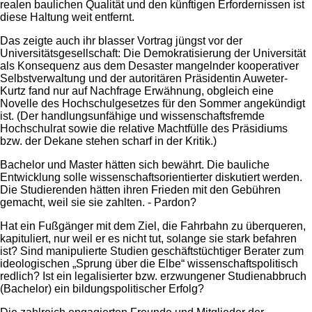
realen baulichen Qualität und den künftigen Erfordernissen ist
diese Haltung weit entfernt.
Das zeigte auch ihr blasser Vortrag jüngst vor der
Universitätsgesellschaft: Die Demokratisierung der Universität
als Konsequenz aus dem Desaster mangelnder kooperativer
Selbstverwaltung und der autoritären Präsidentin Auweter-
Kurtz fand nur auf Nachfrage Erwähnung, obgleich eine
Novelle des Hochschulgesetzes für den Sommer angekündigt
ist. (Der handlungsunfähige und wissenschaftsfremde
Hochschulrat sowie die relative Machtfülle des Präsidiums
bzw. der Dekane stehen scharf in der Kritik.)
Bachelor und Master hätten sich bewährt. Die bauliche
Entwicklung solle wissenschaftsorientierter diskutiert werden.
Die Studierenden hätten ihren Frieden mit den Gebühren
gemacht, weil sie sie zahlten. - Pardon?
Hat ein Fußgänger mit dem Ziel, die Fahrbahn zu überqueren,
kapituliert, nur weil er es nicht tut, solange sie stark befahren
ist? Sind manipulierte Studien geschäftstüchtiger Berater zum
ideologischen „Sprung über die Elbe“ wissenschaftspolitisch
redlich? Ist ein legalisierter bzw. erzwungener Studienabbruch
(Bachelor) ein bildungspolitischer Erfolg?