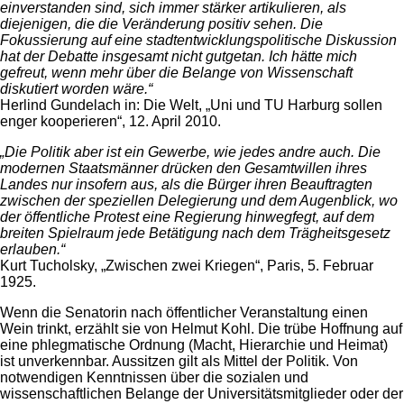
einverstanden sind, sich immer stärker artikulieren, als
diejenigen, die die Veränderung positiv sehen. Die
Fokussierung auf eine stadtentwicklungspolitische Diskussion
hat der Debatte insgesamt nicht gutgetan. Ich hätte mich
gefreut, wenn mehr über die Belange von Wissenschaft
diskutiert worden wäre.“
Herlind Gundelach in: Die Welt, „Uni und TU Harburg sollen
enger kooperieren“, 12. April 2010.
„Die Politik aber ist ein Gewerbe, wie jedes andre auch. Die
modernen Staatsmänner drücken den Gesamtwillen ihres
Landes nur insofern aus, als die Bürger ihren Beauftragten
zwischen der speziellen Delegierung und dem Augenblick, wo
der öffentliche Protest eine Regierung hinwegfegt, auf dem
breiten Spielraum jede Betätigung nach dem Trägheitsgesetz
erlauben.“
Kurt Tucholsky, „Zwischen zwei Kriegen“, Paris, 5. Februar
1925.
Wenn die Senatorin nach öffentlicher Veranstaltung einen
Wein trinkt, erzählt sie von Helmut Kohl. Die trübe Hoffnung auf
eine phlegmatische Ordnung (Macht, Hierarchie und Heimat)
ist unverkennbar. Aussitzen gilt als Mittel der Politik. Von
notwendigen Kenntnissen über die sozialen und
wissenschaftlichen Belange der Universitätsmitglieder oder der