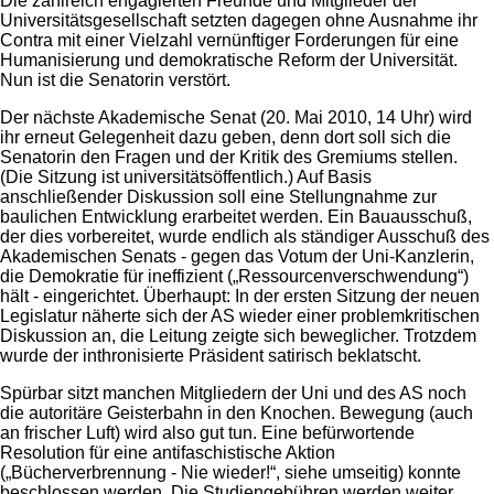
Die zahlreich engagierten Freunde und Mitglieder der
Universitätsgesellschaft setzten dagegen ohne Ausnahme ihr
Contra mit einer Vielzahl vernünftiger Forderungen für eine
Humanisierung und demokratische Reform der Universität.
Nun ist die Senatorin verstört.
Der nächste Akademische Senat (20. Mai 2010, 14 Uhr) wird
ihr erneut Gelegenheit dazu geben, denn dort soll sich die
Senatorin den Fragen und der Kritik des Gremiums stellen.
(Die Sitzung ist universitätsöffentlich.) Auf Basis
anschließender Diskussion soll eine Stellungnahme zur
baulichen Entwicklung erarbeitet werden. Ein Bauausschuß,
der dies vorbereitet, wurde endlich als ständiger Ausschuß des
Akademischen Senats - gegen das Votum der Uni-Kanzlerin,
die Demokratie für ineffizient („Ressourcenverschwendung“)
hält - eingerichtet. Überhaupt: In der ersten Sitzung der neuen
Legislatur näherte sich der AS wieder einer problemkritischen
Diskussion an, die Leitung zeigte sich beweglicher. Trotzdem
wurde der inthronisierte Präsident satirisch beklatscht.
Spürbar sitzt manchen Mitgliedern der Uni und des AS noch
die autoritäre Geisterbahn in den Knochen. Bewegung (auch
an frischer Luft) wird also gut tun. Eine befürwortende
Resolution für eine antifaschistische Aktion
(„Bücherverbrennung - Nie wieder!“, siehe umseitig) konnte
beschlossen werden. Die Studiengebühren werden weiter