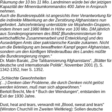
Räumung der 10 bis 11 Mio. Landminen würde bei der jetzigen
Kapazität der Minenräumkommandos 400 Jahre in Anspruch
nehmen.
Auch die Bundesrepublik ist angesichts ihrer Verantwortung für
die indirekte Mitwirkung an der Zerstörung Afghanistans nun
gefordert. Jahrzehntelang unterstützte sie Mojahedin-Gruppen,
indem ihnen seit 1980 Mittel in Höhe von 100 Mio. DM jährlich
aus Sonderprogrammen des BMZ [Bundesministerium für
wirtschaftliche Zusammenarbeit und Entwicklung] und des
Auswärtigen Amts über pakistanische Kanäle zukamen. Nicht
um die Beteiligung am bewaffneten Kampf gegen Afghanistan,
sondern um den künftigen Wiederaufbau des Landes müßte
die Bundesregierung ringen.“
Dr. Matin Baraki, „Die Talibanisierung Afghanistans“, „Blätter für
deutsche und internationale Politik“, November 2001 (!), S.
1342-1352, hier S. 1352.
„Schlechte Gewohnheiten
(…) Denken über Probleme, die durch Denken nicht gelöst
werden können, muß man sich abgewöhnen.“
Bertolt Brecht, Me-ti * Buch der Wendungen“, entstanden im
Exil der 1930 Jahre.
Dust, heat and tears, verwandt mit „Blood, sweat and tears“
(Winston Churchill im Zweiten Weltkrieg): Sollen deutsche