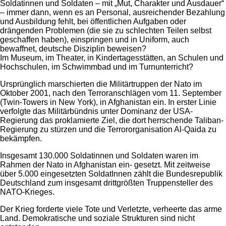
Soldatinnen und Soldaten – mit „Mut, Charakter und Ausdauer“
– immer dann, wenn es an Personal, ausreichender Bezahlung
und Ausbildung fehlt, bei öffentlichen Aufgaben oder
drängenden Problemen (die sie zu schlechten Teilen selbst
geschaffen haben), einspringen und in Uniform, auch
bewaffnet, deutsche Disziplin beweisen?
Im Museum, im Theater, in Kindertagesstätten, an Schulen und
Hochschulen, im Schwimmbad und im Turnunterricht?
Ursprünglich marschierten die Militärtruppen der Nato im
Oktober 2001, nach den Terroranschlägen vom 11. September
(Twin-Towers in New York), in Afghanistan ein. In erster Linie
verfolgte das Militärbündnis unter Dominanz der USA-
Regierung das proklamierte Ziel, die dort herrschende Taliban‐
Regierung zu stürzen und die Terrororganisation Al‐Qaida zu
bekämpfen.
Insgesamt 130.000 Soldatinnen und Soldaten waren im
Rahmen der Nato in Afghanistan ein- gesetzt. Mit zeitweise
über 5.000 eingesetzten SoldatInnen zählt die Bundesrepublik
Deutschland zum insgesamt drittgrößten Truppensteller des
NATO‐Krieges.
Der Krieg forderte viele Tote und Verletzte, verheerte das arme
Land. Demokratische und soziale Strukturen sind nicht