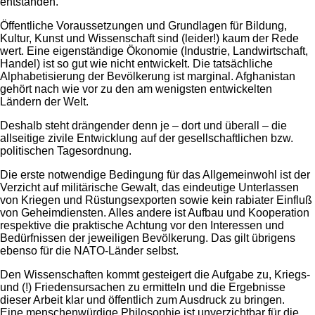
entstanden.
Öffentliche Voraussetzungen und Grundlagen für Bildung,
Kultur, Kunst und Wissenschaft sind (leider!) kaum der Rede
wert. Eine eigenständige Ökonomie (Industrie, Landwirtschaft,
Handel) ist so gut wie nicht entwickelt. Die tatsächliche
Alphabetisierung der Bevölkerung ist marginal. Afghanistan
gehört nach wie vor zu den am wenigsten entwickelten
Ländern der Welt.
Deshalb steht drängender denn je – dort und überall – die
allseitige zivile Entwicklung auf der gesellschaftlichen bzw.
politischen Tagesordnung.
Die erste notwendige Bedingung für das Allgemeinwohl ist der
Verzicht auf militärische Gewalt, das eindeutige Unterlassen
von Kriegen und Rüstungsexporten sowie kein rabiater Einfluß
von Geheimdiensten. Alles andere ist Aufbau und Kooperation
respektive die praktische Achtung vor den Interessen und
Bedürfnissen der jeweiligen Bevölkerung. Das gilt übrigens
ebenso für die NATO-Länder selbst.
Den Wissenschaften kommt gesteigert die Aufgabe zu, Kriegs-
und (!) Friedensursachen zu ermitteln und die Ergebnisse
dieser Arbeit klar und öffentlich zum Ausdruck zu bringen.
Eine menschenwürdige Philosophie ist unverzichtbar für die