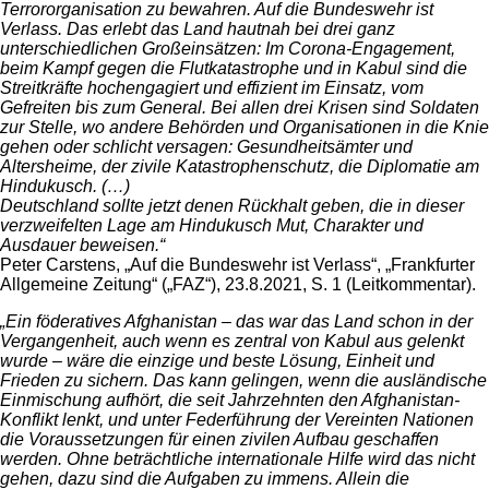
Terrororganisation zu bewahren. Auf die Bundeswehr ist
Verlass. Das erlebt das Land hautnah bei drei ganz
unterschiedlichen Großeinsätzen: Im Corona-Engagement,
beim Kampf gegen die Flutkatastrophe und in Kabul sind die
Streitkräfte hochengagiert und effizient im Einsatz, vom
Gefreiten bis zum General. Bei allen drei Krisen sind Soldaten
zur Stelle, wo andere Behörden und Organisationen in die Knie
gehen oder schlicht versagen: Gesundheitsämter und
Altersheime, der zivile Katastrophenschutz, die Diplomatie am
Hindukusch. (…)
Deutschland sollte jetzt denen Rückhalt geben, die in dieser
verzweifelten Lage am Hindukusch Mut, Charakter und
Ausdauer beweisen.“
Peter Carstens, „Auf die Bundeswehr ist Verlass“, „Frankfurter
Allgemeine Zeitung“ („FAZ“), 23.8.2021, S. 1 (Leitkommentar).
„Ein föderatives Afghanistan – das war das Land schon in der
Vergangenheit, auch wenn es zentral von Kabul aus gelenkt
wurde – wäre die einzige und beste Lösung, Einheit und
Frieden zu sichern. Das kann gelingen, wenn die ausländische
Einmischung aufhört, die seit Jahrzehnten den Afghanistan-
Konflikt lenkt, und unter Federführung der Vereinten Nationen
die Voraussetzungen für einen zivilen Aufbau geschaffen
werden. Ohne beträchtliche internationale Hilfe wird das nicht
gehen, dazu sind die Aufgaben zu immens. Allein die