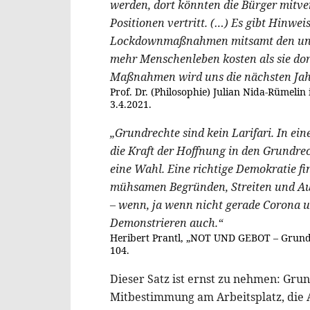
werden, dort könnten die Bürger mitv
Positionen vertritt. (…) Es gibt Hinwei
Lockdownmaßnahmen mitsamt den unte
mehr Menschenleben kosten als sie dort
Maßnahmen wird uns die nächsten Jahr
Prof. Dr. (Philosophie) Julian Nida-Rümel
3.4.2021.
„Grundrechte sind kein Larifari. In e
die Kraft der Hoffnung in den Grundrec
eine Wahl. Eine richtige Demokratie find
mühsamen Begründen, Streiten und A
– wenn, ja wenn nicht gerade Corona u
Demonstrieren auch.“
Heribert Prantl, „NOT UND GEBOT – Grundr
104.
Dieser Satz ist ernst zu nehmen: Grun
Mitbestimmung am Arbeitsplatz, die A