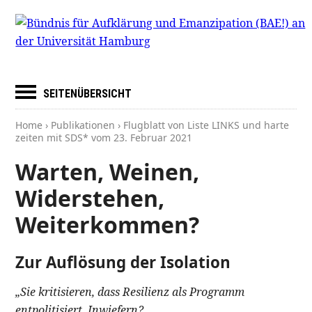
SEITENÜBERSICHT
Home
›
Publikationen
› Flugblatt von Liste LINKS und harte
zeiten mit SDS* vom
23. Februar 2021
Warten, Weinen,
Widerstehen,
Weiterkommen?
Zur Auflösung der Isolation
„Sie kritisieren, dass Resilienz als Programm
entpolitisiert. Inwiefern?