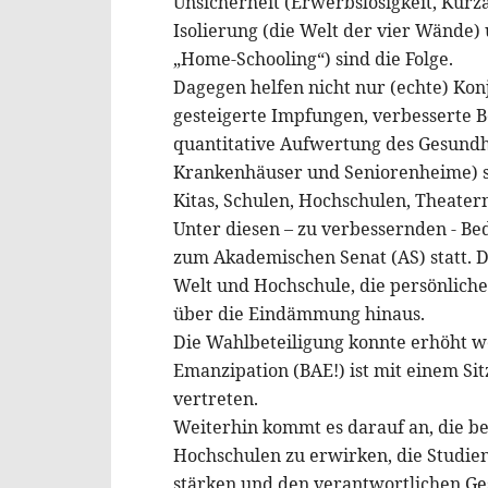
Unsicherheit (Erwerbslosigkeit, Kurz
Isolierung (die Welt der vier Wände) 
„Home-Schooling“) sind die Folge.
Dagegen helfen nicht nur (echte) K
gesteigerte Impfungen, verbesserte B
quantitative Aufwertung des Gesundh
Krankenhäuser und Seniorenheime) so
Kitas, Schulen, Hochschulen, Theater
Unter diesen – zu verbessernden - B
zum Akademischen Senat (AS) statt. Di
Welt und Hochschule, die persönlich
über die Eindämmung hinaus.
Die Wahlbeteiligung konnte erhöht w
Emanzipation (BAE!) ist mit einem Sit
vertreten.
Weiterhin kommt es darauf an, die be
Hochschulen zu erwirken, die Studie
stärken und den verantwortlichen Ges