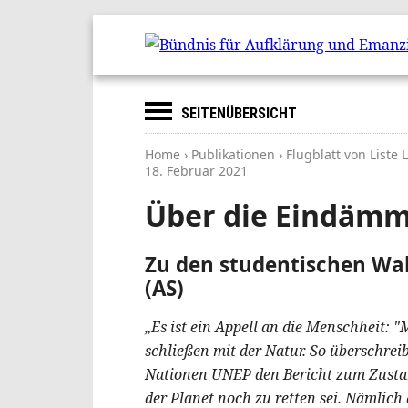
SEITENÜBERSICHT
Home
›
Publikationen
› Flugblatt von Liste
18. Februar 2021
Über die Eindäm
Zu den studentischen Wa
(AS)
„Es ist ein Appell an die Menschheit: 
schließen mit der Natur. So überschre
Nationen UNEP den Bericht zum Zustand
der Planet noch zu retten sei. Nämlich 