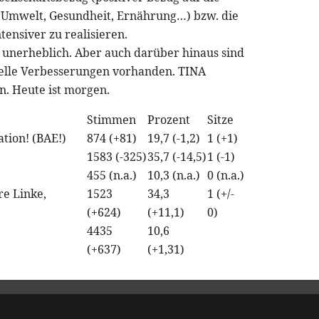
, Umwelt, Gesundheit, Ernährung…) bzw. die
ensiver zu realisieren.
 unerheblich. Aber auch darüber hinaus sind
elle Verbesserungen vorhanden. TINA
rn. Heute ist morgen.
Stimmen
Prozent
Sitze
tion! (BAE!)
874 (+81)
19,7 (-1,2)
1 (+1)
1583 (-325)
35,7 (-14,5)
1 (-1)
455 (n.a.)
10,3 (n.a.)
0 (n.a.)
re Linke,
1523
34,3
1 (+/-
(+624)
(+11,1)
0)
4435
10,6
(+637)
(+1,31)