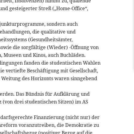
arbeit, Insolvenzen) nimmt zu, quälende
und gesteigerter Streß („Home-Office“,
onjunkturprogramme, sondern auch
ehandlungen, die qualitative und
eitssystems (Gesundheitsämter,
wie die sorgfältige (Wieder) -Öffnung von
n, Museen und Kinos, auch Buchläden.
edingungen fanden die studentischen Wahlen
e vertiefte Beschäftigung mit Gesellschaft,
e Weitung des Horizonts waren sinngebend
erden. Das Bündnis für Aufklärung und
z (von drei studentischen Sitzen) im AS
darfsgerechte Finanzierung (nicht nur) der
nreform voranzutreiben, die Demokratie zu
ellschaftsbezug (positiver Bezug auf die