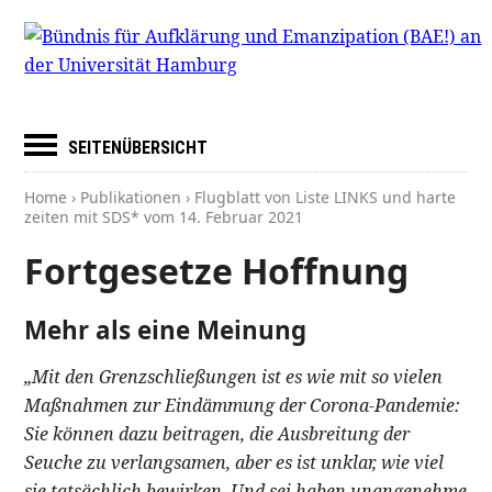
SEITENÜBERSICHT
Home
›
Publikationen
› Flugblatt von Liste LINKS und harte
zeiten mit SDS* vom
14. Februar 2021
Fortgesetze Hoffnung
Mehr als eine Meinung
„Mit den Grenzschließungen ist es wie mit so vielen
Maßnahmen zur Eindämmung der Corona-Pandemie:
Sie können dazu beitragen, die Ausbreitung der
Seuche zu verlangsamen, aber es ist unklar, wie viel
sie tatsächlich bewirken. Und sei haben unangenehme