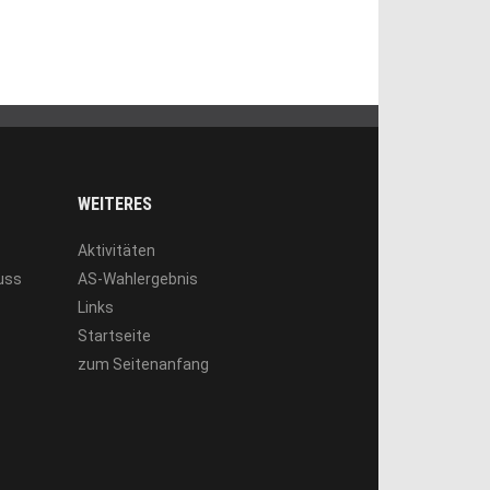
WEITERES
Aktivitäten
luss
AS-Wahlergebnis
Links
Startseite
zum Seitenanfang