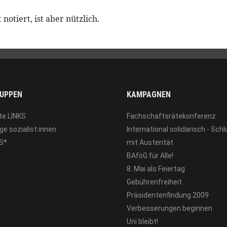
notiert, ist aber nützlich.
UPPEN
KAMPAGNEN
te LINKS
Fachschaftsrätekonferenz
ge sozialist:innen
International solidarisch - Sch
S*
mit Austerität
BAföG für Alle!
8. Mai als Feiertag
Gebührenfreiheit
Präsidentenfindung 2009
Verbesserungen beginnen
Uni bleibt!