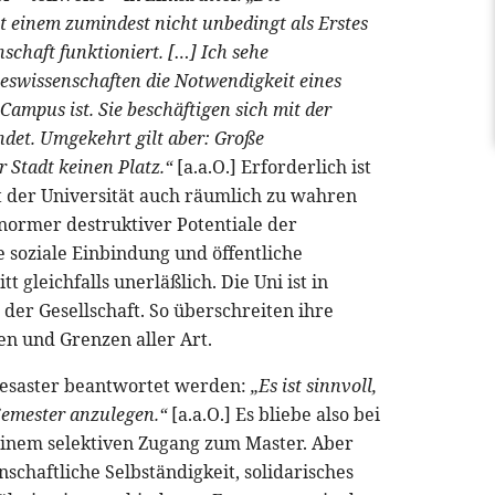
t einem zumindest nicht unbedingt als Erstes
nschaft funktioniert. […] Ich sehe
steswissenschaften die Notwendigkeit eines
Campus ist. Sie beschäftigen sich mit der
findet. Umgekehrt gilt aber: Große
 Stadt keinen Platz.“
[a.a.O.] Erforderlich ist
t der Universität auch räumlich zu wahren
enormer destruktiver Potentiale der
 soziale Einbindung und öffentliche
gleichfalls unerläßlich. Die Uni ist in
der Gesellschaft. So überschreiten ihre
n und Grenzen aller Art.
Desaster beantwortet werden:
„Es ist sinnvoll,
Semester anzulegen.“
[a.a.O.] Es bliebe also bei
einem selektiven Zugang zum Master. Aber
nschaftliche Selbständigkeit, solidarisches