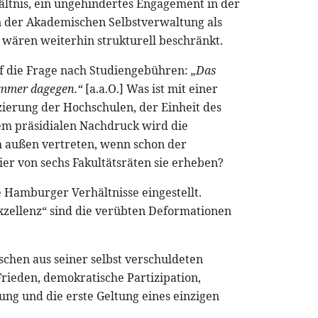
ältnis, ein ungehindertes Engagement in der
n der Akademischen Selbstverwaltung als
 wären weiterhin strukturell beschränkt.
uf die Frage nach Studiengebühren:
„Das
 immer dagegen.“
[a.a.O.] Was ist mit einer
zierung der Hochschulen, der Einheit des
em präsidialen Nachdruck wird die
 außen vertreten, wenn schon der
er von sechs Fakultätsräten sie erheben?
ie Hamburger Verhältnisse eingestellt.
Exzellenz“ sind die verübten Deformationen
chen aus seiner selbst verschuldeten
Frieden, demokratische Partizipation,
ltung und die erste Geltung eines einzigen