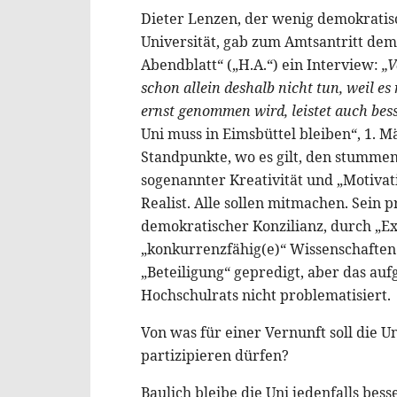
Dieter Lenzen, der wenig demokratis
Universität, gab zum Amtsantritt d
Abendblatt“ („H.A.“) ein Interview:
„V
schon allein deshalb nicht tun, weil es
ernst genommen wird, leistet auch bess
Uni muss in Eimsbüttel bleiben“, 1. M
Standpunkte, wo es gilt, den stummen
sogenannter Kreativität und „Motivat
Realist. Alle sollen mitmachen. Sein p
demokratischer Konzilianz, durch „E
„konkurrenzfähig(e)“ Wissenschaften
„Beteiligung“ gepredigt, aber das au
Hochschulrats nicht problematisiert.
Von was für einer Vernunft soll die Un
partizipieren dürfen?
Baulich bleibe die Uni jedenfalls bess