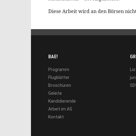
Diese Arbeit wird an den Börsen nicht 
BAE!
GR
Programm
Lis
Flugblätter
jun
Broschüren
SD
Geleite
Kandidierende
Arbeit im AS
Kontakt