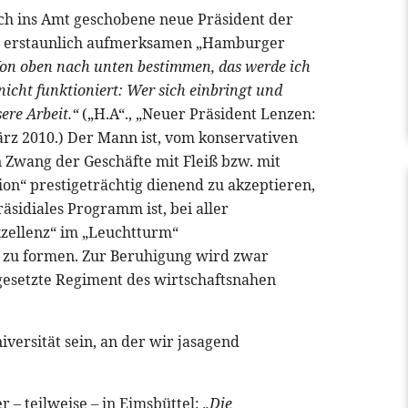
ch ins Amt geschobene neue Präsident der
em erstaunlich aufmerksamen „Hamburger
on oben nach unten bestimmen, das werde ich
 nicht funktioniert: Wer sich einbringt und
ere Arbeit.“
(„H.A“., „Neuer Präsident Lenzen:
ärz 2010.) Der Mann ist, vom konservativen
 Zwang der Geschäfte mit Fleiß bzw. mit
ion“ prestigeträchtig dienend zu akzeptieren,
räsidiales Programm ist, bei aller
xzellenz“ im „Leuchtturm“
 zu formen. Zur Beruhigung wird zwar
fgesetzte Regiment des wirtschaftsnahen
iversität sein, an der wir jasagend
er – teilweise – in Eimsbüttel:
„Die