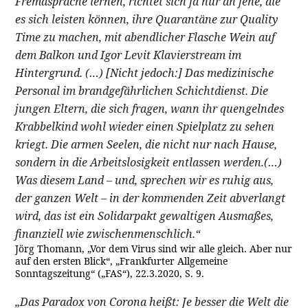
Fremdsprache lernen, richtet sich ja nur an jene, die
es sich leisten können, ihre Quarantäne zur Quality
Time zu machen, mit abendlicher Flasche Wein auf
dem Balkon und Igor Levit Klavierstream im
Hintergrund. (…) [Nicht jedoch:] Das medizinische
Personal im brandgefährlichen Schichtdienst. Die
jungen Eltern, die sich fragen, wann ihr quengelndes
Krabbelkind wohl wieder einen Spielplatz zu sehen
kriegt. Die armen Seelen, die nicht nur nach Hause,
sondern in die Arbeitslosigkeit entlassen werden.(…)
Was diesem Land – und, sprechen wir es ruhig aus,
der ganzen Welt – in der kommenden Zeit abverlangt
wird, das ist ein Solidarpakt gewaltigen Ausmaßes,
finanziell wie zwischenmenschlich.“
Jörg Thomann, „Vor dem Virus sind wir alle gleich. Aber nur
auf den ersten Blick“, „Frankfurter Allgemeine
Sonntagszeitung“ („FAS“), 22.3.2020, S. 9.
„Das Paradox von Corona heißt: Je besser die Welt die