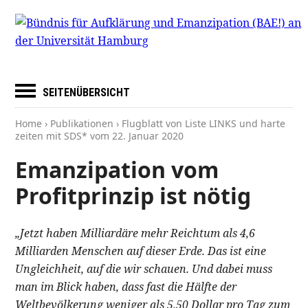
SEITENÜBERSICHT
Home
›
Publikationen
› Flugblatt von Liste LINKS und harte
zeiten mit SDS* vom
22. Januar 2020
Emanzipation vom
Profitprinzip ist nötig
„Jetzt haben Milliardäre mehr Reichtum als 4,6
Milliarden Menschen auf dieser Erde. Das ist eine
Ungleichheit, auf die wir schauen. Und dabei muss
man im Blick haben, dass fast die Hälfte der
Weltbevölkerung weniger als 5,50 Dollar pro Tag zum