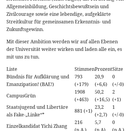
Allgemeinbildung, Geschichtsbewußtsein und
Zivilcourage sowie eine lebendige, aufgeklärte
Streitkultur für gemeinsamen Erkenntnis- und
Zukunftsgewinn.
Mit dieser Ambition werden wir auf allen Ebenen
der Universität weiter wirken und laden alle ein, es
mit uns zu tun.
Liste
Stimmen
Prozent
Sitze
Bündnis für Aufklärung und
793
20,9
0
Emanzipation! (BAE!)
(+179)
(+6,6)
(+/-0)
1908
50,2
2
CampusGrün
(+463)
(+16,5)
(+1)
Staatsjugend und Libertäre
23,2
1
881 (+1)
als Fake-„Linke“*
(+2,7)
(+/-0)
216
5,7
0
Einzelkandidat Yichi Zhang
(n.A.)
(n.A)
(n.A.)