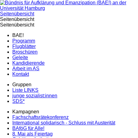
Seitenübersicht
Seitenübersicht
Seitenübersicht
BAE!
Programm
Flugblätter
Broschüren
Geleite
Kandidierende
Arbeit im AS
Kontakt
Gruppen
Liste LINKS
junge sozialist:innen
SDS*
Kampagnen
Fachschaftsrätekonferenz
International solidarisch - Schluss mit Austerität
BAföG für Alle!
8. Mai als Feiertag