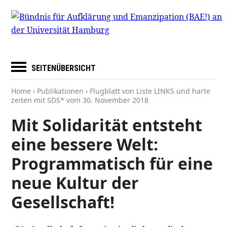
SEITENÜBERSICHT
Home
›
Publikationen
› Flugblatt von Liste LINKS und harte
zeiten mit SDS* vom
30. November 2018
Mit Solidarität entsteht
eine bessere Welt:
Programmatisch für eine
neue Kultur der
Gesellschaft!