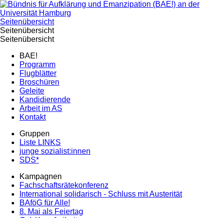
Seitenübersicht
Seitenübersicht
Seitenübersicht
BAE!
Programm
Flugblätter
Broschüren
Geleite
Kandidierende
Arbeit im AS
Kontakt
Gruppen
Liste LINKS
junge sozialist:innen
SDS*
Kampagnen
Fachschaftsrätekonferenz
International solidarisch - Schluss mit Austerität
BAföG für Alle!
8. Mai als Feiertag