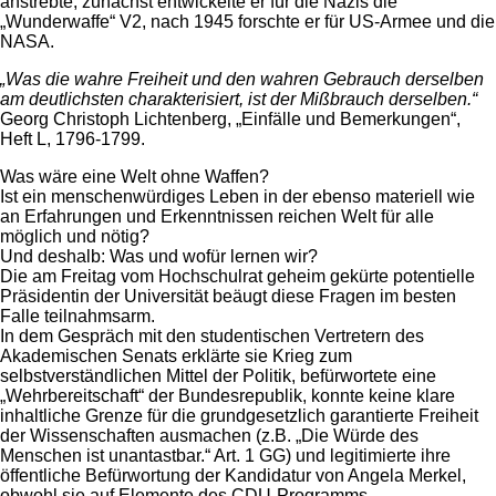
anstrebte; zunächst entwickelte er für die Nazis die
„Wunderwaffe“ V2, nach 1945 forschte er für US-Armee und die
NASA.
„Was die wahre Freiheit und den wahren Gebrauch derselben
am deutlichsten charakterisiert, ist der Mißbrauch derselben.“
Georg Christoph Lichtenberg, „Einfälle und Bemerkungen“,
Heft L, 1796-1799.
Was wäre eine Welt ohne Waffen?
Ist ein menschenwürdiges Leben in der ebenso materiell wie
an Erfahrungen und Erkenntnissen reichen Welt für alle
möglich und nötig?
Und deshalb: Was und wofür lernen wir?
Die am Freitag vom Hochschulrat geheim gekürte potentielle
Präsidentin der Universität beäugt diese Fragen im besten
Falle teilnahmsarm.
In dem Gespräch mit den studentischen Vertretern des
Akademischen Senats erklärte sie Krieg zum
selbstverständlichen Mittel der Politik, befürwortete eine
„Wehrbereitschaft“ der Bundesrepublik, konnte keine klare
inhaltliche Grenze für die grundgesetzlich garantierte Freiheit
der Wissenschaften ausmachen (z.B. „Die Würde des
Menschen ist unantastbar.“ Art. 1 GG) und legitimierte ihre
öffentliche Befürwortung der Kandidatur von Angela Merkel,
obwohl sie auf Elemente des CDU-Programms