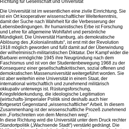
Richtung für Gesellschaft und Universität
Die Universität ist im wesentlichen eine zivile Einrichtung. Sie
ist ein Ort kooperativer wissenschaftlicher Welterkenntnis,
damit der Suche nach Wahrheit für die Verbesserung der
Lebensbedingungen. Ihr humanistisches Erbe ist Forschung
und Lehre für allgemeine Wohlfahrt und persönliche
Mündigkeit. Die Universität Hamburg, als demokratische
Ablösung des „Kolonialinstituts“, ist erst mit der Revolution
1918 möglich geworden und fußt damit auf der Überwindung
der wilhelminisch-militaristischen Diktatur. Der Kampf wider die
Barbarei ermöglichte 1945 ihre Neugründung nach dem
Faschismus und ist von der Studentenbewegung 1968 zu der
Konsequenz einer gesellschaftskritischen, sozial offenen und
demokratischen Massenuniversität weitergeführt worden. Sie
ist aber weiterhin eine Universität in einem Staat, der
international wirtschaftlich und zunehmend militärisch
okkupativ unterwegs ist. Rüstungsforschung,
Kriegsfelderkundung, die ideologische Legitimation
(wirtschafts-)imperialer Politik sind deshalb auch hier
fortgesetzt Gegenstand „wissenschaftlicher“ Arbeit. In diesem
Zusammenhang ist der wissenschaftliche Prozeß zunehmend
ein „Fortschreiten von dem Menschen weg“.
In diese Richtung wird die Universität unter dem Druck rechter
Standortpolitik („Wachsende Stadt“) verstärkt gedrängt. Die