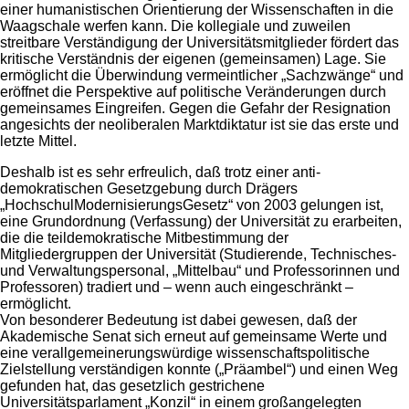
einer humanistischen Orientierung der Wissenschaften in die
Waagschale werfen kann. Die kollegiale und zuweilen
streitbare Verständigung der Universitätsmitglieder fördert das
kritische Verständnis der eigenen (gemeinsamen) Lage. Sie
ermöglicht die Überwindung vermeintlicher „Sachzwänge“ und
eröffnet die Perspektive auf politische Veränderungen durch
gemeinsames Eingreifen. Gegen die Gefahr der Resignation
angesichts der neoliberalen Marktdiktatur ist sie das erste und
letzte Mittel.
Deshalb ist es sehr erfreulich, daß trotz einer anti-
demokratischen Gesetzgebung durch Drägers
„HochschulModernisierungsGesetz“ von 2003 gelungen ist,
eine Grundordnung (Verfassung) der Universität zu erarbeiten,
die die teildemokratische Mitbestimmung der
Mitgliedergruppen der Universität (Studierende, Technisches-
und Verwaltungspersonal, „Mittelbau“ und Professorinnen und
Professoren) tradiert und – wenn auch eingeschränkt –
ermöglicht.
Von besonderer Bedeutung ist dabei gewesen, daß der
Akademische Senat sich erneut auf gemeinsame Werte und
eine verallgemeinerungswürdige wissenschaftspolitische
Zielstellung verständigen konnte („Präambel“) und einen Weg
gefunden hat, das gesetzlich gestrichene
Universitätsparlament „Konzil“ in einem großangelegten