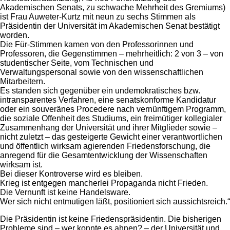
Akademischen Senats, zu schwache Mehrheit des Gremiums)
ist Frau Auweter-Kurtz mit neun zu sechs Stimmen als
Präsidentin der Universität im Akademischen Senat bestätigt
worden.
Die Für-Stimmen kamen von den Professorinnen und
Professoren, die Gegenstimmen – mehrheitlich: 2 von 3 – von
studentischer Seite, vom Technischen und
Verwaltungspersonal sowie von den wissenschaftlichen
Mitarbeitern.
Es standen sich gegenüber ein undemokratisches bzw.
intransparentes Verfahren, eine senatskonforme Kandidatur
oder ein souveränes Procedere nach vernünftigem Programm,
die soziale Offenheit des Studiums, ein freimütiger kollegialer
Zusammenhang der Universität und ihrer Mitglieder sowie –
nicht zuletzt – das gesteigerte Gewicht einer verantwortlichen
und öffentlich wirksam agierenden Friedensforschung, die
anregend für die Gesamtentwicklung der Wissenschaften
wirksam ist.
Bei dieser Kontroverse wird es bleiben.
Krieg ist entgegen mancherlei Propaganda nicht Frieden.
Die Vernunft ist keine Handelsware.
Wer sich nicht entmutigen läßt, positioniert sich aussichtsreich.“
Die Präsidentin ist keine Friedenspräsidentin. Die bisherigen
Probleme sind – wer konnte es ahnen? – der Universität und