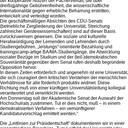
der kooperative Nutzen der Fächervielfalt, die über
dreißigjährige Gebührenfreiheit, die wissenschaftliche
Internationalität gegen erhebliche Beharrung erstritten,
entwickelt und verteidigt worden.
Die geschäftsmäßigen Absichten des CDU-Senats
(betriebliche Zergliederung der Universität, Streichung
zahlreicher Geisteswissenschaften) sind auf dieser Basis
zurückzuweisen gewesen. Die soziale und kulturelle
Herabwürdigung der Lernenden und Lehrenden durch
Studiengebühren, „leistungs“-orientierte Bezahlung und
trainingscamp-artige BA/MA-Studiengänge, die Abwicklung
sozialer Bezüge im Studium und der (teil-)demokratischen
Souveränität gegenüber dem Senat rufen deshalb begründete
Opposition hervor.
In diesen Zeiten erforderlich und angenehm ist eine Universität,
die sich couragiert dem kritischen Verstehen der menschlichen
Verhältnisse für alle förderlich produktiv widmet. Diese
Richtung muß von einer künftigen Universitätsleitung kollegial
verantwortet und verwirklicht werden.
Am Donnerstag soll der Akademische Senat der Auswahl der
Hochschulrats zustimmen. Tut er dies nicht, muß – in einem
demokratisierten Verfahren – ein vernünftigerer
Kandidaturvorschlag ermittelt werden.“
Die „Leitlinien zur Präsidentschaft“ dokumentieren wir in einer