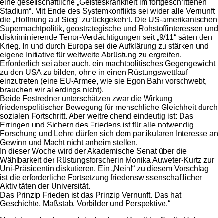
eine gesellschaftliche „Geisteskrankheit im fortgeschrittenen
Stadium“. Mit Ende des Systemkonflikts sei wider alle Vernunft
die „Hoffnung auf Sieg“ zurückgekehrt. Die US-amerikanischen
Supermachtpolitik, geostrategische und Rohstoffinteressen und
diskriminierende Terror-Verdächtigungen seit „9/11“ säten den
Krieg. In und durch Europa sei die Aufklärung zu stärken und
eigene Initiative für weltweite Abrüstung zu ergreifen.
Erforderlich sei aber auch, ein machtpolitisches Gegengewicht
zu den USA zu bilden, ohne in einen Rüstungswettlauf
einzutreten (eine EU-Armee, wie sie Egon Bahr vorschwebt,
brauchen wir allerdings nicht).
Beide Festredner unterschätzen zwar die Wirkung
friedenspolitischer Bewegung für menschliche Gleichheit durch
sozialen Fortschritt. Aber weitreichend eindeutig ist: Das
Erringen und Sichern des Friedens ist für alle notwendig.
Forschung und Lehre dürfen sich dem partikularen Interesse an
Gewinn und Macht nicht anheim stellen.
In dieser Woche wird der Akademische Senat über die
Wählbarkeit der Rüstungsforscherin Monika Auweter-Kurtz zur
Uni-Präsidentin diskutieren. Ein „Nein!“ zu diesem Vorschlag
ist die erforderliche Fortsetzung friedenswissenschaftlicher
Aktivitäten der Universität.
Das Prinzip Frieden ist das Prinzip Vernunft. Das hat
Geschichte, Maßstab, Vorbilder und Perspektive.“