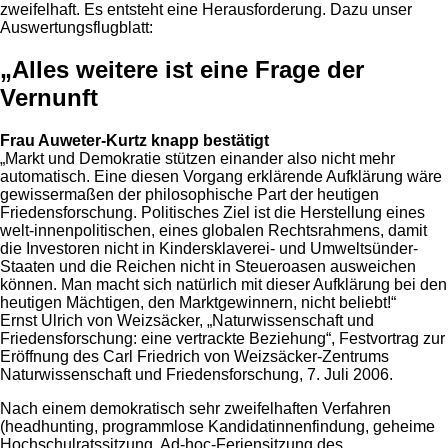
zweifelhaft. Es entsteht eine Herausforderung. Dazu unser
Auswertungsflugblatt:
„Alles weitere ist eine Frage der
Vernunft
Frau Auweter-Kurtz knapp bestätigt
„Markt und Demokratie stützen einander also nicht mehr
automatisch. Eine diesen Vorgang erklärende Aufklärung wäre
gewissermaßen der philosophische Part der heutigen
Friedensforschung. Politisches Ziel ist die Herstellung eines
welt-innenpolitischen, eines globalen Rechtsrahmens, damit
die Investoren nicht in Kindersklaverei- und Umweltsünder-
Staaten und die Reichen nicht in Steueroasen ausweichen
können. Man macht sich natürlich mit dieser Aufklärung bei den
heutigen Mächtigen, den Marktgewinnern, nicht beliebt!“
Ernst Ulrich von Weizsäcker, „Naturwissenschaft und
Friedensforschung: eine vertrackte Beziehung“, Festvortrag zur
Eröffnung des Carl Friedrich von Weizsäcker-Zentrums
Naturwissenschaft und Friedensforschung, 7. Juli 2006.
Nach einem demokratisch sehr zweifelhaften Verfahren
(headhunting, programmlose Kandidatinnenfindung, geheime
Hochschulratssitzung, Ad-hoc-Feriensitzung des