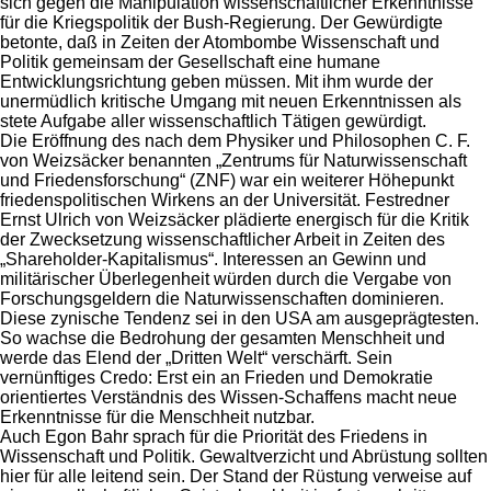
sich gegen die Manipulation wissenschaftlicher Erkenntnisse
für die Kriegspolitik der Bush-Regierung. Der Gewürdigte
betonte, daß in Zeiten der Atombombe Wissenschaft und
Politik gemeinsam der Gesellschaft eine humane
Entwicklungsrichtung geben müssen. Mit ihm wurde der
unermüdlich kritische Umgang mit neuen Erkenntnissen als
stete Aufgabe aller wissenschaftlich Tätigen gewürdigt.
Die Eröffnung des nach dem Physiker und Philosophen C. F.
von Weizsäcker benannten „Zentrums für Naturwissenschaft
und Friedensforschung“ (ZNF) war ein weiterer Höhepunkt
friedenspolitischen Wirkens an der Universität. Festredner
Ernst Ulrich von Weizsäcker plädierte energisch für die Kritik
der Zwecksetzung wissenschaftlicher Arbeit in Zeiten des
„Shareholder-Kapitalismus“. Interessen an Gewinn und
militärischer Überlegenheit würden durch die Vergabe von
Forschungsgeldern die Naturwissenschaften dominieren.
Diese zynische Tendenz sei in den USA am ausgeprägtesten.
So wachse die Bedrohung der gesamten Menschheit und
werde das Elend der „Dritten Welt“ verschärft. Sein
vernünftiges Credo: Erst ein an Frieden und Demokratie
orientiertes Verständnis des Wissen-Schaffens macht neue
Erkenntnisse für die Menschheit nutzbar.
Auch Egon Bahr sprach für die Priorität des Friedens in
Wissenschaft und Politik. Gewaltverzicht und Abrüstung sollten
hier für alle leitend sein. Der Stand der Rüstung verweise auf