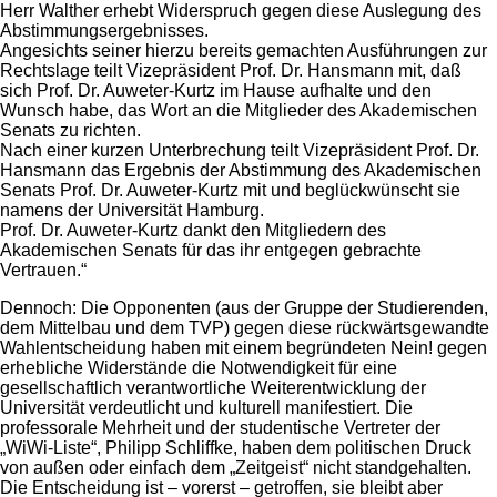
Herr Walther erhebt Widerspruch gegen diese Auslegung des
Abstimmungsergebnisses.
Angesichts seiner hierzu bereits gemachten Ausführungen zur
Rechtslage teilt Vizepräsident Prof. Dr. Hansmann mit, daß
sich Prof. Dr. Auweter-Kurtz im Hause aufhalte und den
Wunsch habe, das Wort an die Mitglieder des Akademischen
Senats zu richten.
Nach einer kurzen Unterbrechung teilt Vizepräsident Prof. Dr.
Hansmann das Ergebnis der Abstimmung des Akademischen
Senats Prof. Dr. Auweter-Kurtz mit und beglückwünscht sie
namens der Universität Hamburg.
Prof. Dr. Auweter-Kurtz dankt den Mitgliedern des
Akademischen Senats für das ihr entgegen gebrachte
Vertrauen.“
Dennoch: Die Opponenten (aus der Gruppe der Studierenden,
dem Mittelbau und dem TVP) gegen diese rückwärtsgewandte
Wahlentscheidung haben mit einem begründeten Nein! gegen
erhebliche Widerstände die Notwendigkeit für eine
gesellschaftlich verantwortliche Weiterentwicklung der
Universität verdeutlicht und kulturell manifestiert. Die
professorale Mehrheit und der studentische Vertreter der
„WiWi-Liste“, Philipp Schliffke, haben dem politischen Druck
von außen oder einfach dem „Zeitgeist“ nicht standgehalten.
Die Entscheidung ist – vorerst – getroffen, sie bleibt aber