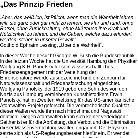
„Das Prinzip Frieden
„Aber, das weiß ich, ist Pflicht: wenn man die Wahrheit lehren
will, sie ganz oder gar nicht zu lehren; sie klar und rund, ohne
Rätsel, ohne Zurückhaltung, ohne Mißtrauen ihre Kraft und
Nützlichkeit zu lehren; und die Gaben, welche dazu erfordert
werden, stehen in unserer Gewalt.“
Gotthold Ephraim Lessing, „Über die Wahrheit“.
In dieser Woche besucht George W. Bush die Bundesrepublik.
In der letzten Woche hat die Universität Hamburg den Physiker
Wolfgang K.H. Panofsky für sein wissenschaftliches
Friedensengagement mit der Verleihung der
Ehrensenatorenwürde ausgezeichnet und ein Zentrum für
Naturwissenschaft und Friedensforschung eingerichtet.
Wolfgang Panofsky, der 1919 geborene Sohn des von den
Nazis aus Hamburg vertriebenen Kunsthistorikers Erwin
Panofsky, hat im Zweiten Weltkrieg für das US-amerikanische
Atomwaffen-Projekt geforscht. Die verbrecherische Qualität
dieser Waffen wurde ihm nach Hiroshima und Nagasaki
deutlich: „Gegen Atomwaffen kann sich keiner verteidigen.“
Seither ist er für die Abrüstung, das Verbot und die Elimination
dieser Massenvernichtungswaffen engagiert. Der Physiker
setzte sich als US-Regierungsberater hierfür ein. Er wendet