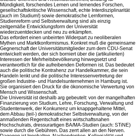
Mündigkeit, forschendes Lernen und lernendes Forschen,
gesellschaftskritische Wissenschaft, echte Interdisziplinarität
(auch im Studium!) sowie demokratische Lernformen,
Studienreform und Selbstverwaltung sind als einzig
zeitgemäße Entwicklungsform der Universität
wiederzuentdecken und neu zu erkämpfen.
Das erfordert einen unbeirrten Widerpart zu neoliberalen
Mythen und Marktkonformismus. Konkret muß die gemeinsame
Gegnerschaft der Universitätsmitglieder zum dem CDU-Senat
entwickelt werden, der sich borniert über die (artikulierten)
Interessen der Mehrheitsbevölkerung hinwegsetzt und
verantwortlich für die aufreibenden Deformen ist. Das bedeutet
auch die politische Kontrahenz zur Handelkammer, die sein
Handeln lenkt und die politische Interessenvertretung der
großen Industrie- und Handelsunternehmen in Hamburg ist.
Sie organisiert den Druck für die ökonomische Verwertung von
Mensch und Wissenschaft.
Die Universität ist deshalb arg gebeutelt: von der mangelhaften
Finanzierung von Studium, Lehre, Forschung, Verwaltung und
Studentenwerk, der Konkurrenz um knappgehaltene Mittel,
dem Abbau (teil-) demokratischer Selbstverwaltung, von der
anmaßenden Regentschaft eines wirtschaftsnahen
Hochschulrats, dressurartigen BA/MA-Studien (auch: STiNE)
sowie durch die Gebühren. Das zerrt allen an den Nerven.
Dagegen ist Innehalten, Nachendenken, Kollegialität und