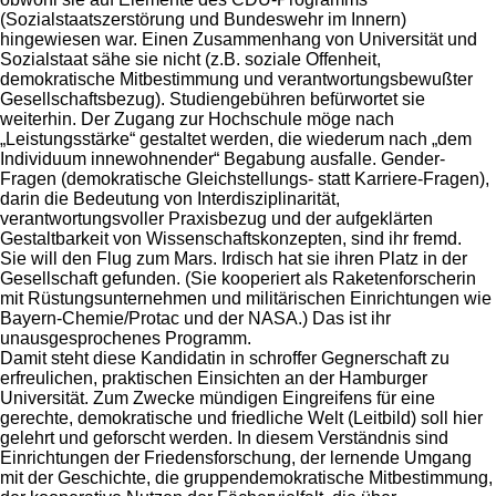
(Sozialstaatszerstörung und Bundeswehr im Innern)
hingewiesen war. Einen Zusammenhang von Universität und
Sozialstaat sähe sie nicht (z.B. soziale Offenheit,
demokratische Mitbestimmung und verantwortungsbewußter
Gesellschaftsbezug). Studiengebühren befürwortet sie
weiterhin. Der Zugang zur Hochschule möge nach
„Leistungsstärke“ gestaltet werden, die wiederum nach „dem
Individuum innewohnender“ Begabung ausfalle. Gender-
Fragen (demokratische Gleichstellungs- statt Karriere-Fragen),
darin die Bedeutung von Interdisziplinarität,
verantwortungsvoller Praxisbezug und der aufgeklärten
Gestaltbarkeit von Wissenschaftskonzepten, sind ihr fremd.
Sie will den Flug zum Mars. Irdisch hat sie ihren Platz in der
Gesellschaft gefunden. (Sie kooperiert als Raketenforscherin
mit Rüstungsunternehmen und militärischen Einrichtungen wie
Bayern-Chemie/Protac und der NASA.) Das ist ihr
unausgesprochenes Programm.
Damit steht diese Kandidatin in schroffer Gegnerschaft zu
erfreulichen, praktischen Einsichten an der Hamburger
Universität. Zum Zwecke mündigen Eingreifens für eine
gerechte, demokratische und friedliche Welt (Leitbild) soll hier
gelehrt und geforscht werden. In diesem Verständnis sind
Einrichtungen der Friedensforschung, der lernende Umgang
mit der Geschichte, die gruppendemokratische Mitbestimmung,