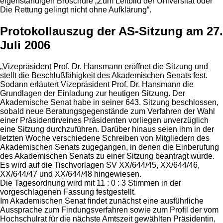
eigenständigen Broschüre „Zum Leitbild der Universität oder
Die Rettung gelingt nicht ohne Aufklärung“.
Protokollauszug der AS-Sitzung am 27.
Juli 2006
„Vizepräsident Prof. Dr. Hansmann eröffnet die Sitzung und
stellt die Beschlußfähigkeit des Akademischen Senats fest.
Sodann erläutert Vizepräsident Prof. Dr. Hansmann die
Grundlagen der Einladung zur heutigen Sitzung. Der
Akademische Senat habe in seiner 643. Sitzung beschlossen,
sobald neue Beratungsgegenstände zum Verfahren der Wahl
einer Präsidentin/eines Präsidenten vorliegen unverzüglich
eine Sitzung durchzuführen. Darüber hinaus seien ihm in der
letzten Woche verschiedene Schreiben von Mitgliedern des
Akademischen Senats zugegangen, in denen die Einberufung
des Akademischen Senats zu einer Sitzung beantragt wurde.
Es wird auf die Tischvorlagen SV XX/644/45, XX/644/46,
XX/644/47 und XX/644/48 hingewiesen.
Die Tagesordnung wird mit 11 : 0 : 3 Stimmen in der
vorgeschlagenen Fassung festgestellt.
Im Akademischen Senat findet zunächst eine ausführliche
Aussprache zum Findungsverfahren sowie zum Profil der vom
Hochschulrat für die nächste Amtszeit gewählten Präsidentin,