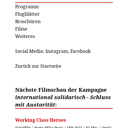
Programm
Flugblätter
Broschüren
Filme
Weiteres
Social Media:
Instagram
,
Facebook
Zurück zur Startseite
Nächste Filmschau der Kampagne
international solidarisch - Schluss
mit Austarität
:
Working Class Heroes
(Spielfilm | Regie: Milos Pusic | SRB 2022 | 85 Min. | OmU)