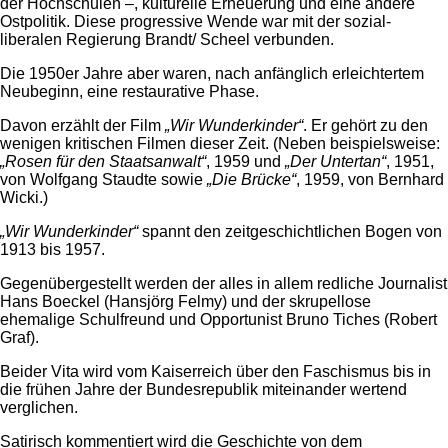
der Hochschulen –, kulturelle Erneuerung und eine andere
Ostpolitik. Diese progressive Wende war mit der sozial-
liberalen Regierung Brandt/ Scheel verbunden.
Die 1950er Jahre aber waren, nach anfänglich erleichtertem
Neubeginn, eine restaurative Phase.
Davon erzählt der Film
„Wir Wunderkinder“
. Er gehört zu den
wenigen kritischen Filmen dieser Zeit. (Neben beispielsweise:
„Rosen für den Staatsanwalt“
, 1959 und
„Der Untertan“
, 1951,
von Wolfgang Staudte sowie
„Die Brücke“
, 1959, von Bernhard
Wicki.)
„Wir Wunderkinder“
spannt den zeitgeschichtlichen Bogen von
1913 bis 1957.
Gegenübergestellt werden der alles in allem redliche Journalist
Hans Boeckel (Hansjörg Felmy) und der skrupellose
ehemalige Schulfreund und Opportunist Bruno Tiches (Robert
Graf).
Beider Vita wird vom Kaiserreich über den Faschismus bis in
die frühen Jahre der Bundesrepublik miteinander wertend
verglichen.
Satirisch kommentiert wird die Geschichte von dem