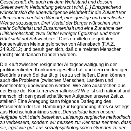
Gesellschaft, die auch mit dem Wohlstand und dessen
Stellenwert in Verbindung gebracht wird. [...] Entsprechend
wünscht sich die überwältigende Mehrheit für die Zukunft vor
allem einen mentalen Wandel, eine geistige und moralische
Wende sozusagen. Drei Viertel der Bürger wünschen sich
mehr Solidarität und Zusammenhalt und eine Zunahme der
Hilfsbereitschaft, zwei Drittel weniger Egoismus und mehr
Rücksicht auf Schwächere.“
Dies ermitteln die geübten
konservativen Meinungsforscher von Allensbach (F.A.Z.
24.9.2012) und beruhigen sich, daß die meisten Menschen
(noch) nicht danach handeln würden.
Die Kluft zwischen resignierter Alltagsbewältigung in der
profitorientierten Konkurrenzgesellschaft und dem eindeutigen
Bedürfnis nach Solidarität gilt es zu schließen. Dann können
auch die Probleme (zwischen Menschen, Ländern und
Kontinenten) überwunden werden. Wie also ausbrechen aus
der Enge der Konkurrenzverhältnisse? Wie ist sich rational und
menschlich den gesellschaftlichen Aufgaben unserer Zeit zu
stellen? Eine Anregung kann folgende Darlegung des
Präsidenten der Uni Hamburg zur Begründung ihres Ausstiegs
aus Hochschulrankings sein:
„Demzufolge kann unsere
Aufgabe nicht darin bestehen, Leistungsvergleiche methodisch
zu verbessern, sondern wir müssen zur Kenntnis nehmen, dass
sie, egal wie gut, aus sozialpsychologischen Gründen zu den