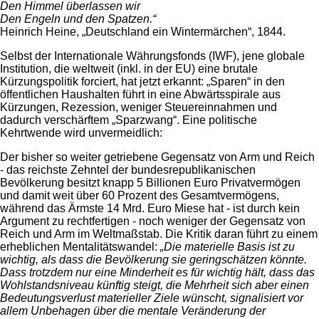
Den Himmel überlassen wir
Den Engeln und den Spatzen.“
Heinrich Heine, „Deutschland ein Wintermärchen“, 1844.
Selbst der Internationale Währungsfonds (IWF), jene globale
Institution, die weltweit (inkl. in der EU) eine brutale
Kürzungspolitik forciert, hat jetzt erkannt: „Sparen“ in den
öffentlichen Haushalten führt in eine Abwärtsspirale aus
Kürzungen, Rezession, weniger Steuereinnahmen und
dadurch verschärftem „Sparzwang“. Eine politische
Kehrtwende wird unvermeidlich:
Der bisher so weiter getriebene Gegensatz von Arm und Reich
- das reichste Zehntel der bundesrepublikanischen
Bevölkerung besitzt knapp 5 Billionen Euro Privatvermögen
und damit weit über 60 Prozent des Gesamtvermögens,
während das Ärmste 14 Mrd. Euro Miese hat - ist durch kein
Argument zu rechtfertigen - noch weniger der Gegensatz von
Reich und Arm im Weltmaßstab. Die Kritik daran führt zu einem
erheblichen Mentalitätswandel:
„Die materielle Basis ist zu
wichtig, als dass die Bevölkerung sie geringschätzen könnte.
Dass trotzdem nur eine Minderheit es für wichtig hält, dass das
Wohlstandsniveau künftig steigt, die Mehrheit sich aber einen
Bedeutungsverlust materieller Ziele wünscht, signalisiert vor
allem Unbehagen über die mentale Veränderung der