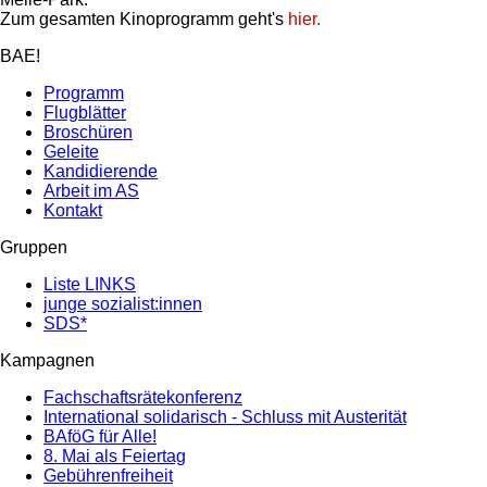
Zum gesamten Kinoprogramm geht's
hier.
BAE!
Programm
Flugblätter
Broschüren
Geleite
Kandidierende
Arbeit im AS
Kontakt
Gruppen
Liste LINKS
junge sozialist:innen
SDS*
Kampagnen
Fachschaftsrätekonferenz
International solidarisch - Schluss mit Austerität
BAföG für Alle!
8. Mai als Feiertag
Gebührenfreiheit