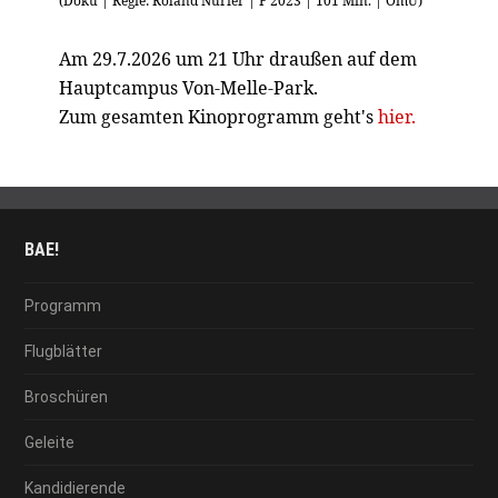
(Doku | Regie: Roland Nurier | F 2023 | 101 Min. | OmU)
Am 29.7.2026 um 21 Uhr draußen auf dem
Hauptcampus Von-Melle-Park.
Zum gesamten Kinoprogramm geht's
hier.
BAE!
Programm
Flugblätter
Broschüren
Geleite
Kandidierende